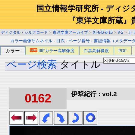
国立情報学研究所 - ディ
『東洋文庫所蔵』
ディジタル・シルクロード
>
東洋文庫アーカイブ
>
XI-6-B-d-15
>
V-2
>
カ
カラー画像サムネイル
-
目次
-
ページ番号
-
書誌情報（メタデー
カラー
IIIFカラー高解像度
白黒高解像度
PDF
ページ検索
タイトル
伊犂紀行 : vol.2
0162