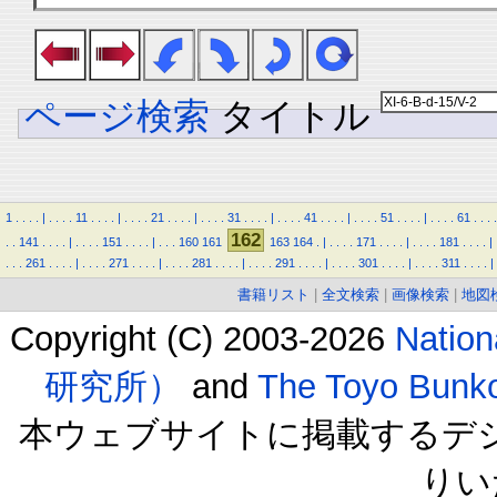
ページ検索
タイトル
1
.
.
.
.
|
.
.
.
.
11
.
.
.
.
|
.
.
.
.
21
.
.
.
.
|
.
.
.
.
31
.
.
.
.
|
.
.
.
.
41
.
.
.
.
|
.
.
.
.
51
.
.
.
.
|
.
.
.
.
61
.
.
.
.
162
.
.
141
.
.
.
.
|
.
.
.
.
151
.
.
.
.
|
.
.
.
160
161
163
164
.
|
.
.
.
.
171
.
.
.
.
|
.
.
.
.
181
.
.
.
.
|
.
.
.
261
.
.
.
.
|
.
.
.
.
271
.
.
.
.
|
.
.
.
.
281
.
.
.
.
|
.
.
.
.
291
.
.
.
.
|
.
.
.
.
301
.
.
.
.
|
.
.
.
.
311
.
.
.
.
|
書籍リスト
|
全文検索
|
画像検索
|
地図
Copyright (C) 2003-2026
Natio
研究所）
and
The Toyo B
本ウェブサイトに掲載するデ
りい