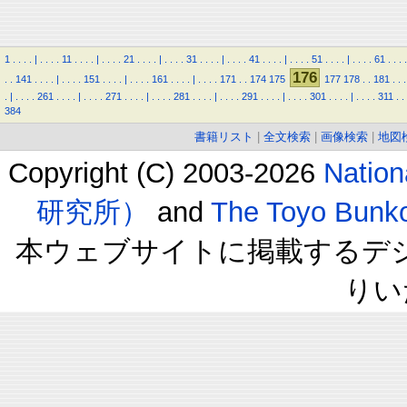
1
.
.
.
.
|
.
.
.
.
11
.
.
.
.
|
.
.
.
.
21
.
.
.
.
|
.
.
.
.
31
.
.
.
.
|
.
.
.
.
41
.
.
.
.
|
.
.
.
.
51
.
.
.
.
|
.
.
.
.
61
.
.
.
.
176
.
.
141
.
.
.
.
|
.
.
.
.
151
.
.
.
.
|
.
.
.
.
161
.
.
.
.
|
.
.
.
.
171
.
.
174
175
177
178
.
.
181
.
.
.
.
|
.
.
.
.
261
.
.
.
.
|
.
.
.
.
271
.
.
.
.
|
.
.
.
.
281
.
.
.
.
|
.
.
.
.
291
.
.
.
.
|
.
.
.
.
301
.
.
.
.
|
.
.
.
.
311
.
.
384
書籍リスト
|
全文検索
|
画像検索
|
地図
Copyright (C) 2003-2026
Natio
研究所）
and
The Toyo B
本ウェブサイトに掲載するデ
りい