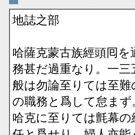
地誌之部
哈薩克蒙古族經頭囘を
務甚だ過重なり。一三
般は勿論至りては至難
の職務と爲して怠まず
哈克に至りては氈幕の
任と爲せり。婦人亦能