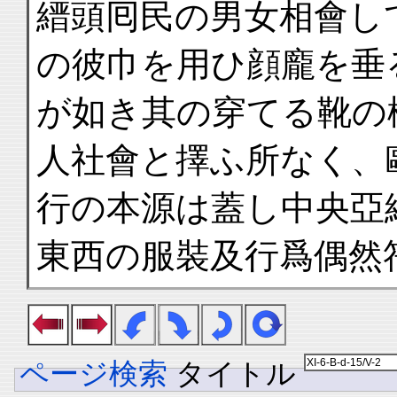
縉頭囘民の男女相會し
の彼巾を用ひ顔龐を垂
が如き其の穿てる靴の
人社會と擇ふ所なく、
行の本源は蓋し中央亞
東西の服裝及行爲偶然
ページ検索
タイトル