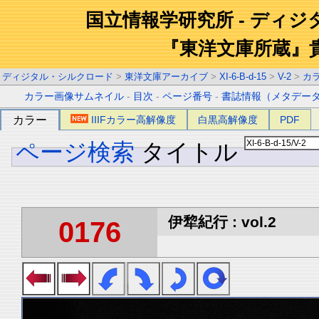
国立情報学研究所 - ディ
『東洋文庫所蔵』
ディジタル・シルクロード
>
東洋文庫アーカイブ
>
XI-6-B-d-15
>
V-2
>
カ
カラー画像サムネイル
-
目次
-
ページ番号
-
書誌情報（メタデー
カラー
IIIFカラー高解像度
白黒高解像度
PDF
ページ検索
タイトル
伊犂紀行 : vol.2
0176