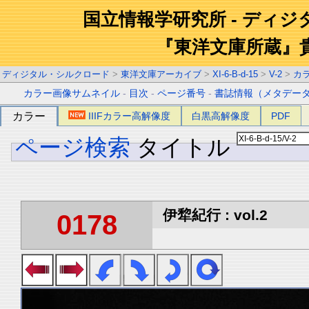
国立情報学研究所 - ディ
『東洋文庫所蔵』
ディジタル・シルクロード
>
東洋文庫アーカイブ
>
XI-6-B-d-15
>
V-2
>
カ
カラー画像サムネイル
-
目次
-
ページ番号
-
書誌情報（メタデー
カラー
IIIFカラー高解像度
白黒高解像度
PDF
ページ検索
タイトル
伊犂紀行 : vol.2
0178