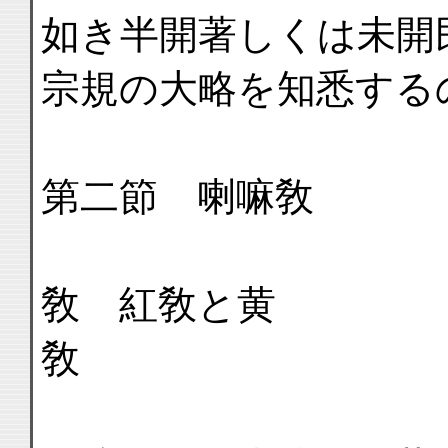
如き半開著しくは未開
宗規の大略を知悉する
第二節 喇嘛敎
敎 紅敎と黄
敎