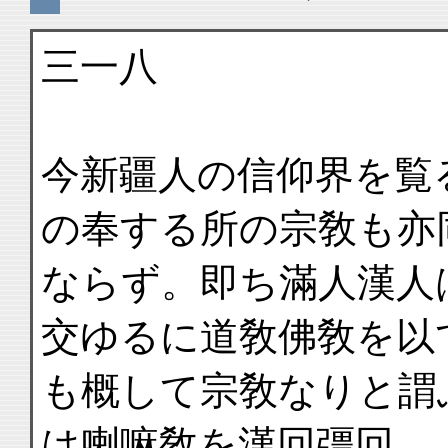
三一八
今新疆人の信仰界を覧
の奉する所の宗敎も亦
ならず。即ち滿人漢人
交ゆるに道敎佛敎を以
も概して宗敎なりと謂
は喇嘛敎を漢回彊回