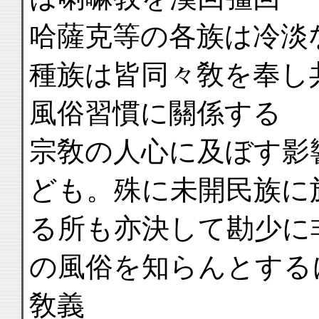
哈薩克等の各族は冷淡
種族は皆同々敎を奉し
風俗習慣に關係する
宗敎の人心に及ぼす影
ども。殊に未開民族に
る所も亦決して勘少に
の風俗を知らんとする
敎義