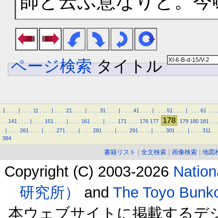
師と云ふ意なりと。今
ページ検索
タイトル
1
.
.
.
.
|
.
.
.
.
11
.
.
.
.
|
.
.
.
.
21
.
.
.
.
|
.
.
.
.
31
.
.
.
.
|
.
.
.
.
41
.
.
.
.
|
.
.
.
.
51
.
.
.
.
|
.
.
.
.
61
.
.
.
.
178
.
.
141
.
.
.
.
|
.
.
.
.
151
.
.
.
.
|
.
.
.
.
161
.
.
.
.
|
.
.
.
.
171
.
.
.
.
176
177
179
180
181
.
.
.
.
|
.
.
.
.
261
.
.
.
.
|
.
.
.
.
271
.
.
.
.
|
.
.
.
.
281
.
.
.
.
|
.
.
.
.
291
.
.
.
.
|
.
.
.
.
301
.
.
.
.
|
.
.
.
.
311
.
.
384
書籍リスト
|
全文検索
|
画像検索
|
地図
Copyright (C) 2003-2026
Natio
研究所）
and
The Toyo B
本ウェブサイトに掲載するデ