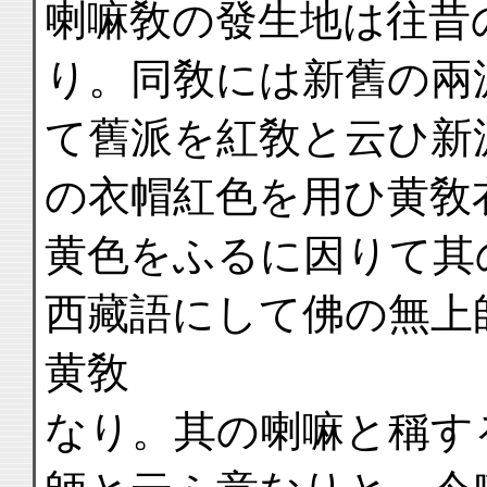
喇嘛敎の發生地は往昔
り。同敎には新舊の兩
て舊派を紅敎と云ひ新
の衣帽紅色を用ひ黄敎
黄色をふるに因りて其
西藏語にして佛の無上
黄敎
なり。其の喇嘛と稱す