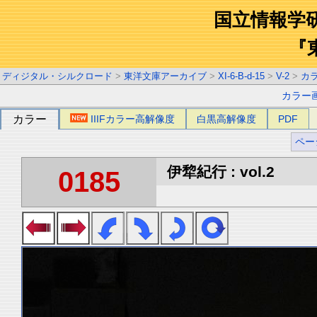
国立情報学
『
ディジタル・シルクロード
>
東洋文庫アーカイブ
>
XI-6-B-d-15
>
V-2
>
カ
カラー
カラー
IIIFカラー高解像度
白黒高解像度
PDF
ペー
伊犂紀行 : vol.2
0185