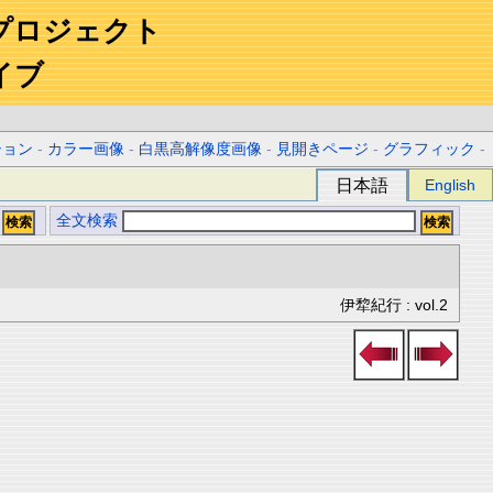
プロジェクト
イブ
ション
-
カラー画像
-
白黒高解像度画像
-
見開きページ
-
グラフィック
-
日本語
English
全文検索
伊犂紀行 : vol.2