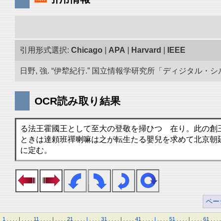
引用形式選択:
Chicago
|
APA
|
Harvard
|
IEEE
日野, 強. “伊犂紀行.” 国立情報学研究所「ディジタル・シルクロー
OCR読み取り結果
る法王霍國王として至大の登敬を掃ひつゝ在り。此の創
ときは達頼班禪喇嘛は之が転生たる嬰兒を求めて北京朝
に定む。
ペー
1
.
.
.
.
|
.
.
.
.
11
.
.
.
.
|
.
.
.
.
21
.
.
.
.
|
.
.
.
.
31
.
.
.
.
|
.
.
.
.
41
.
.
.
.
|
.
.
.
.
51
.
.
.
.
|
.
.
.
.
61
.
.
.
.