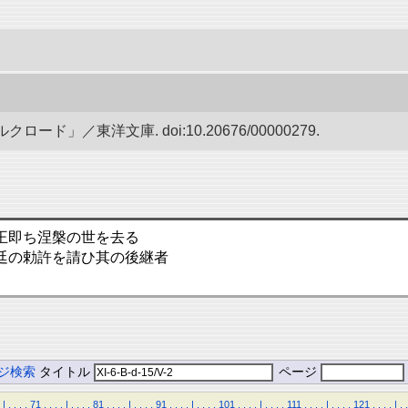
ド」／東洋文庫. doi:10.20676/00000279.
王即ち涅槃の世を去る
廷の勅許を請ひ其の後継者
ジ検索
タイトル
ページ
|
.
.
.
.
71
.
.
.
.
|
.
.
.
.
81
.
.
.
.
|
.
.
.
.
91
.
.
.
.
|
.
.
.
.
101
.
.
.
.
|
.
.
.
.
111
.
.
.
.
|
.
.
.
.
121
.
.
.
.
|
.
.