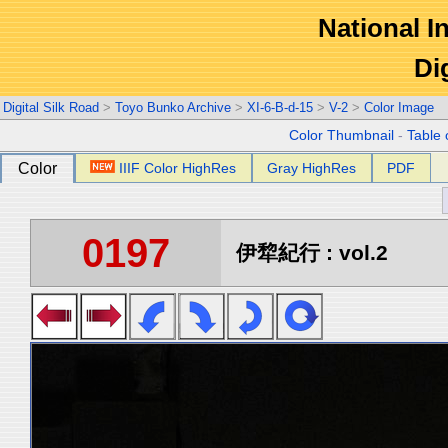
National In
Di
Digital Silk Road
>
Toyo Bunko Archive
>
XI-6-B-d-15
>
V-2
>
Color Image
Color Thumbnail
-
Table 
Color
IIIF Color HighRes
Gray HighRes
PDF
0197
伊犂紀行 : vol.2