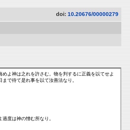
doi:
10.20676/00000279
悔めよ神は之れを許さむ。物を判するに正義を以てせよ
日まで待て是れ事を以て汝善法なり。
よ過度は神の憎む所なり。