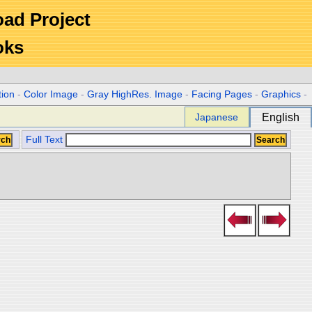
Road Project
oks
tion
-
Color Image
-
Gray HighRes. Image
-
Facing Pages
-
Graphics
-
Japanese
English
Full Text