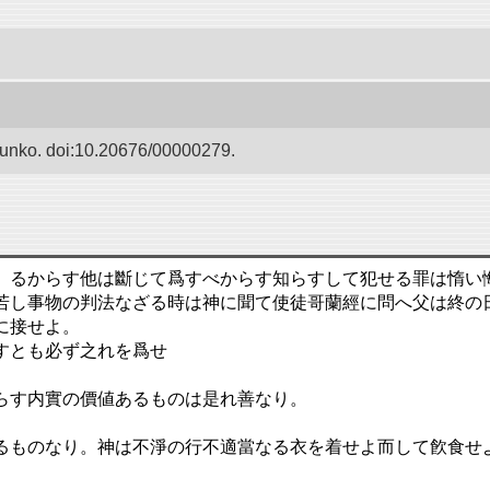
Bunko. doi:10.20676/00000279.
ゝるからす他は斷じて爲すべからす知らすして犯せる罪は惰い
若し事物の判法なざる時は神に聞て使徒哥蘭經に問へ父は終の
に接せよ。
すとも必ず之れを爲せ
らす内實の價値あるものは是れ善なり。
るものなり。神は不淨の行不適當なる衣を着せよ而して飮食せ