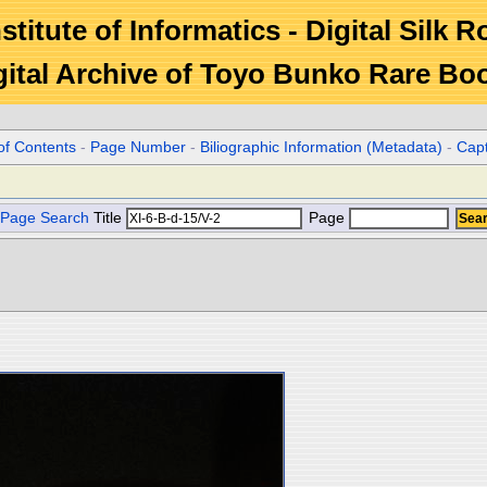
stitute of Informatics - Digital Silk 
gital Archive of Toyo Bunko Rare Bo
of Contents
-
Page Number
-
Biliographic Information (Metadata)
-
Cap
Page Search
Title
Page