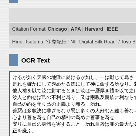
Citation Format:
Chicago
|
APA
|
Harvard
|
IEEE
Hino, Tsutomu. “伊犂紀行.” NII “Digital Silk Road” / Toyo 
OCR Text
けるが如く天國の地獄に於けるが如し、一は斷じて爲さ
是れを確かにして秀めたる徳にして神に命ずる所なり。
他人禮を以て汝に對するときは汝は一層厚き禮を以て之
汝人と約せば己の不利と爲り、又は兩親及親族に利なら
自己の約を守り己の正義より離るゝ勿れ。
善惡は多數決に非ざるなり惡は多くの人好むと雖も善な
心より善を爲せ自己の精神の爲めに善事を爲せ
安りに自己の身體を害することゝ勿れ自殺は罪の最大な
正を嫌ふ。