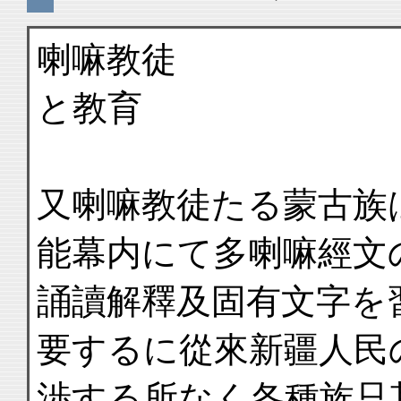
喇嘛教徒
と教育
又喇嘛教徒たる蒙古族
能幕内にて多喇嘛經文
誦讀解釋及固有文字を
要するに從來新疆人民
渉する所なく各種族只