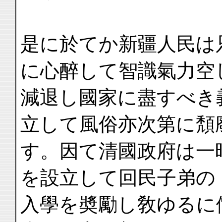
是に於てか新疆人民は
に心醉して智識氣力空
減退し國家に盡すべき
立して風俗亦次第に頽
す。因て清國政府は一
を設立して回民子弟の
入學を奬勵し敎ゆるに