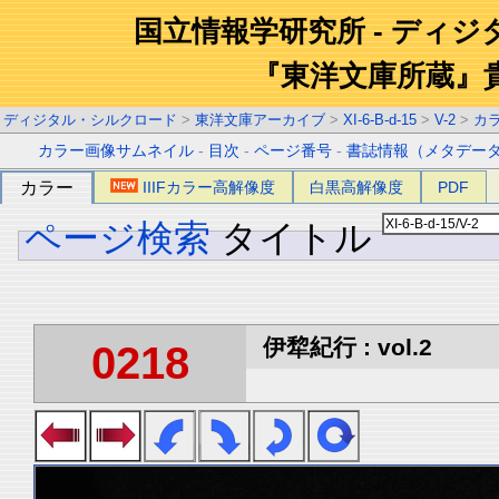
国立情報学研究所 - ディ
『東洋文庫所蔵』
ディジタル・シルクロード
>
東洋文庫アーカイブ
>
XI-6-B-d-15
>
V-2
>
カ
カラー画像サムネイル
-
目次
-
ページ番号
-
書誌情報（メタデー
カラー
IIIFカラー高解像度
白黒高解像度
PDF
ページ検索
タイトル
伊犂紀行 : vol.2
0218