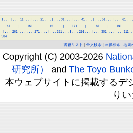
1
.
.
.
.
|
.
.
.
.
11
.
.
.
.
|
.
.
.
.
21
.
.
.
.
|
.
.
.
.
31
.
.
.
.
|
.
.
.
.
41
.
.
.
.
|
.
.
.
.
51
.
.
.
.
|
.
.
.
.
61
.
.
.
.
.
.
141
.
.
.
.
|
.
.
.
.
151
.
.
.
.
|
.
.
.
.
161
.
.
.
.
|
.
.
.
.
171
.
.
.
.
|
.
.
.
.
181
.
.
.
.
|
.
.
.
.
191
.
.
.
.
|
.
.
|
.
.
.
.
261
.
.
.
.
|
.
.
.
.
271
.
.
.
.
|
.
.
.
.
281
.
.
.
.
|
.
.
.
.
291
.
.
.
.
|
.
.
.
.
301
.
.
.
.
|
.
.
.
.
311
.
.
384
書籍リスト
|
全文検索
|
画像検索
|
地図
Copyright (C) 2003-2026
Natio
研究所）
and
The Toyo B
本ウェブサイトに掲載するデ
りい