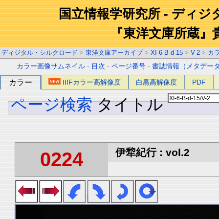
国立情報学研究所 - ディ
『東洋文庫所蔵』
ディジタル・シルクロード
>
東洋文庫アーカイブ
>
XI-6-B-d-15
>
V-2
>
カ
カラー画像サムネイル
-
目次
-
ページ番号
-
書誌情報（メタデー
カラー
IIIFカラー高解像度
白黒高解像度
PDF
ページ検索
タイトル
伊犂紀行 : vol.2
0224