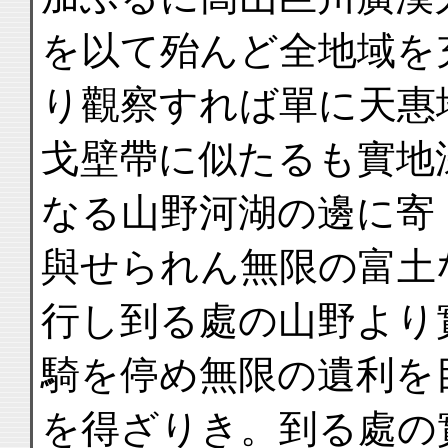
を以て殆んど全地域を
り觀察すれば單に天惠
戈壁帶に似たるも實地
なる山野河湖の邊に寄
與せられん無限の富土
行し到る處の山野より
騎を停め無限の遺利を
を得ざりき。到る處の