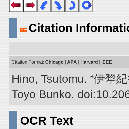
Citation Informat
Citation Format:
Chicago
|
APA
|
Harvard
|
IEEE
Hino, Tsutomu. “伊犂紀行.”
Toyo Bunko. doi:10.20
OCR Text