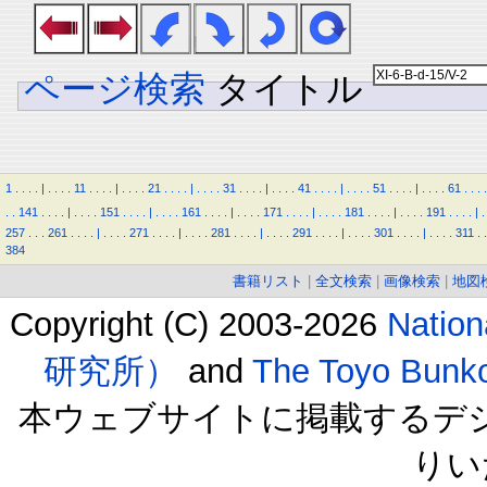
ページ検索
タイトル
1
.
.
.
.
|
.
.
.
.
11
.
.
.
.
|
.
.
.
.
21
.
.
.
.
|
.
.
.
.
31
.
.
.
.
|
.
.
.
.
41
.
.
.
.
|
.
.
.
.
51
.
.
.
.
|
.
.
.
.
61
.
.
.
.
.
.
141
.
.
.
.
|
.
.
.
.
151
.
.
.
.
|
.
.
.
.
161
.
.
.
.
|
.
.
.
.
171
.
.
.
.
|
.
.
.
.
181
.
.
.
.
|
.
.
.
.
191
.
.
.
.
|
.
257
.
.
.
261
.
.
.
.
|
.
.
.
.
271
.
.
.
.
|
.
.
.
.
281
.
.
.
.
|
.
.
.
.
291
.
.
.
.
|
.
.
.
.
301
.
.
.
.
|
.
.
.
.
311
.
.
384
書籍リスト
|
全文検索
|
画像検索
|
地図
Copyright (C) 2003-2026
Natio
研究所）
and
The Toyo B
本ウェブサイトに掲載するデ
りい