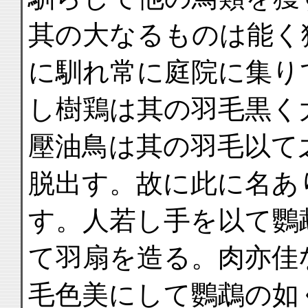
其の大なるものは能く
に馴れ常に庭院に集り
し樹鶏は其の羽毛黒く
壓油鳥は其の羽毛以て
脱出す。故に此に名あ
す。人若し手を以て鸚
て羽扇を造る。肉亦佳
毛色美にして鸚鵡の如