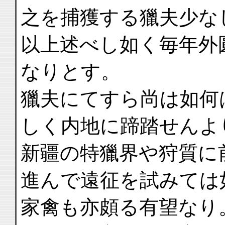
之を捕獲する獵夫少な
以上述べし如く毎年外
なりとす。
獵夫にてすら尚は如何
しく内地に蹄踏せんよ
新疆の特獵界や狩質に
進んで遠征を試みては
家禽も亦頗る有望なり