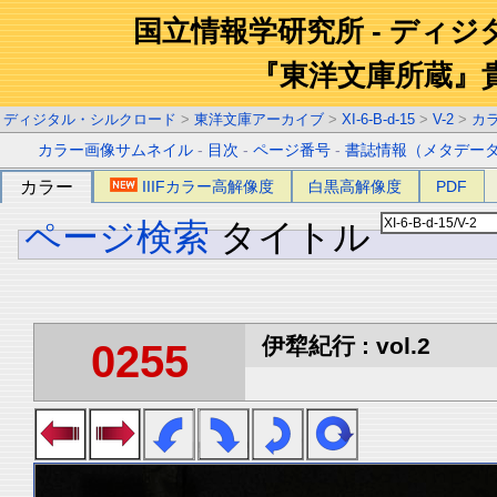
国立情報学研究所 - ディ
『東洋文庫所蔵』
ディジタル・シルクロード
>
東洋文庫アーカイブ
>
XI-6-B-d-15
>
V-2
>
カ
カラー画像サムネイル
-
目次
-
ページ番号
-
書誌情報（メタデー
カラー
IIIFカラー高解像度
白黒高解像度
PDF
ページ検索
タイトル
伊犂紀行 : vol.2
0255