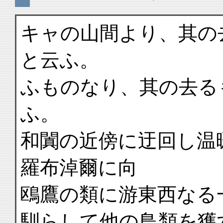
キャの山間より、其の
と云ふ。
ふものなり、其の去る
ふ。
和闐の近傍に迂回し温
羅布淖爾に向
鴎鷹の類に游東西なる
馴らして他の鳥類を獲