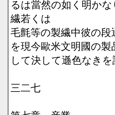
るは當然の如く明かな
繊若くは
毛氈等の製繊中彼の段
を現今歐米文明國の製
して決して遜色なきを
三二七