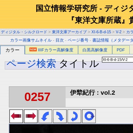
国立情報学研究所 - ディ
『東洋文庫所蔵』
ディジタル・シルクロード
>
東洋文庫アーカイブ
>
XI-6-B-d-15
>
V-2
>
カ
カラー画像サムネイル
-
目次
-
ページ番号
-
書誌情報（メタデー
カラー
IIIFカラー高解像度
白黒高解像度
PDF
ページ検索
タイトル
伊犂紀行 : vol.2
0257