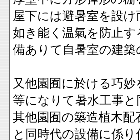
屋下には避暑室を設け
如き能く温氣を防止す
備ありて自暑室の建築
又他園囿に於ける巧妙
等になりて暑水工事と
其他園囿の築造植木配
と同時代の設備に係り