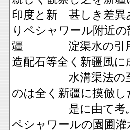
印度と新 甚しき差異
りペシャワール附近の
疆 淀渠水の引用
造配石等全く新疆風に
水溝渠法の至然
のは全く新疆に摸倣し
是に由て考ふる
ペシャワールの園圃灌