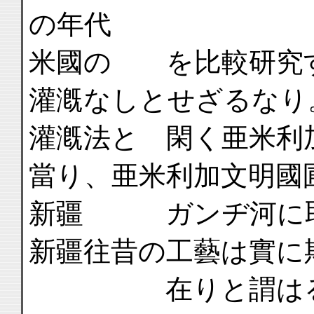
の年代
米國の を比較研究
灌漑なしとせざるなり
灌漑法と 閑く亜米利
當り、亜米利加文明國
新疆 ガンヂ河に取
新疆往昔の工藝は實に
在りと謂はる