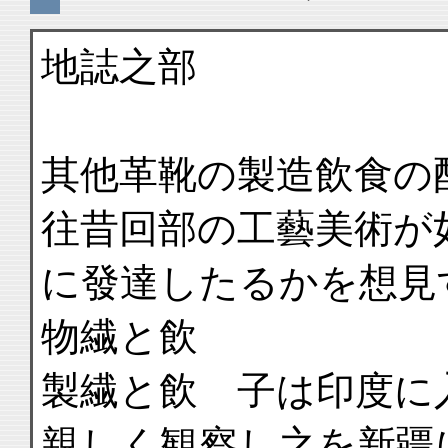
地誌之部
其他革靴の製造飲食の
往昔回部の工藝美術が
に發達したるかを想見
物繊と飲
製繊と飲 子は印度に
親しく観察し之を新疆