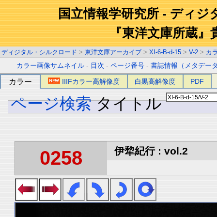
国立情報学研究所 - ディ
『東洋文庫所蔵』
ディジタル・シルクロード
>
東洋文庫アーカイブ
>
XI-6-B-d-15
>
V-2
>
カ
カラー画像サムネイル
-
目次
-
ページ番号
-
書誌情報（メタデー
カラー
IIIFカラー高解像度
白黒高解像度
PDF
ページ検索
タイトル
伊犂紀行 : vol.2
0258