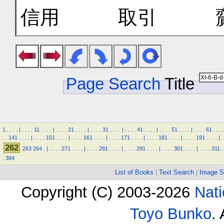
信用 取引 
Page Search
Title
1
.
.
.
.
|
.
.
.
.
11
.
.
.
.
|
.
.
.
.
21
.
.
.
.
|
.
.
.
.
31
.
.
.
.
|
.
.
.
.
41
.
.
.
.
|
.
.
.
.
51
.
.
.
.
|
.
.
.
.
61
.
.
.
.
.
.
141
.
.
.
.
|
.
.
.
.
151
.
.
.
.
|
.
.
.
.
161
.
.
.
.
|
.
.
.
.
171
.
.
.
.
|
.
.
.
.
181
.
.
.
.
|
.
.
.
.
191
.
.
.
.
|
.
262
263
264
.
|
.
.
.
.
271
.
.
.
.
|
.
.
.
.
281
.
.
.
.
|
.
.
.
.
291
.
.
.
.
|
.
.
.
.
301
.
.
.
.
|
.
.
.
.
311
.
.
384
List of Books
|
Text Search
|
Image S
Copyright (C) 2003-2026
Nati
Toyo Bunko
.