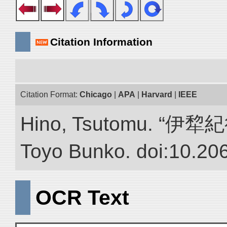
Citation Information
Citation Format:
Chicago
|
APA
|
Harvard
|
IEEE
Hino, Tsutomu. “伊犂紀行.”
Toyo Bunko. doi:10.20
OCR Text