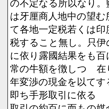
の不定なる所以なり。
は牙厘商人地中の望む
て各地一定税若くは印
税すること無し。只伊
に依り露國結果をも百
常の牛額を徴しつゝ在
年変渉の現金を以てす
即ち手形取引に依る
取引の約百に而もの媒