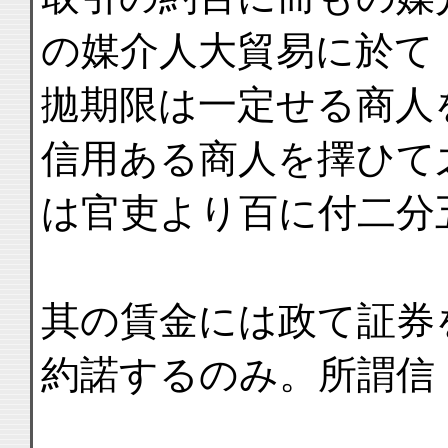
の媒介人大貿易に於て
拋期限は一定せる商人
信用ある商人を擇ひて
は官吏より百に付二分
其の賃金には政て証券
約諾するのみ。所謂信