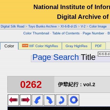
National Institute of Info
Digital Archive 
Digital Silk Road
>
Toyo Bunko Archive
>
XI-6-B-d-15
>
V-2
>
Color Image
Color Thumbnail
-
Table of Contents
-
Page Number
-
B
Color
IIIF Color HighRes
Gray HighRes
PDF
Page Search
Title
0262
伊犂紀行 : vol.2