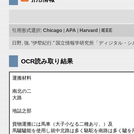
引用形式選択:
Chicago
|
APA
|
Harvard
|
IEEE
日野, 強. “伊犂紀行.” 国立情報学研究所「ディジタル・シルクロー
OCR読み取り結果
運搬材料
南北の二
大路
地誌之部
貨物運搬には馬車（大子小なる二種あり、）及
馬驢驢能を使用し就中北路は多く駱駝を南路は多く驢を