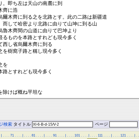
り。即ち左は天山の南麓に到
木齊に浩
烏爾木齊に到る之を北路とす。此の二路は新疆道
。而して哈密より北路に由りて山坤に到る山
烏魯木齊間の山道に由りて巴坤より
経るものを本路とすれども現今多く
て西し省烏爾木齊に到る
之を樹窩子路と稱し現今多く
之を
本路とすれども現今多く
を除けば概ね平坦な
ジ検索
タイトル
ページ
|
.
.
.
.
71
.
.
.
.
|
.
.
.
.
81
.
.
.
.
|
.
.
.
.
91
.
.
.
.
|
.
.
.
.
101
.
.
.
.
|
.
.
.
.
111
.
.
.
.
|
.
.
.
.
121
.
.
.
.
|
.
.