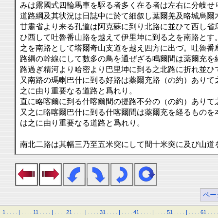
みは露國式四輪馬車を駆る者多く在る者は左右に分岐せ
道路綱及其状況は日誌中に於て細叙し葉爾羌及略城烏爾
甘肅省より来る孔道は阿克蘇に到り北路に並ひて西し省
ひ西して吐魯番山路を越えて伊里坤に到る之を南路とす
之を南路として塔爾奇山支道を越え四方に出づ。吐魯番
路綱の幹線にして數多の鳥を通ぜざる鳴爾間は薬爾充を
路過ぎ精河より哈密より巴里坤に到る之北路に折れ並ひ
又南路の瑪喇巴什に到る好路は薬爾充路（の約）ありて
之に由り重要なる道路と爲れり。
直に略喀爾に到る什喀爾間の提路不分の（の約）ありて
又之に略喀爾巴什に到る什喀爾間は薬爾充を経るものを
は之に由り重要なる道路と爲れり。
南北二路は其幅三乃至五米突にして間十米突に及び山道
ペー
1
.
.
.
.
|
.
.
.
.
11
.
.
.
.
|
.
.
.
.
21
.
.
.
.
|
.
.
.
.
31
.
.
.
.
|
.
.
.
.
41
.
.
.
.
|
.
.
.
.
51
.
.
.
.
|
.
.
.
.
61
.
.
.
.