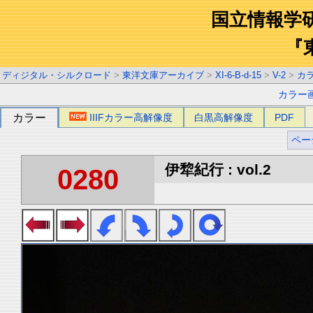
国立情報学
『
ディジタル・シルクロード
>
東洋文庫アーカイブ
>
XI-6-B-d-15
>
V-2
>
カ
カラー
カラー
IIIFカラー高解像度
白黒高解像度
PDF
ペー
伊犂紀行 : vol.2
0280