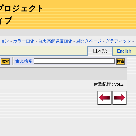
プロジェクト
イブ
ション
-
カラー画像
-
白黒高解像度画像
-
見開きページ
-
グラフィック
-
日本語
English
全文検索
伊犂紀行 : vol.2