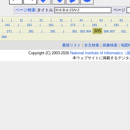
ページ検索
タイトル
ページ
1
.
.
.
.
|
.
.
.
.
11
.
.
.
.
|
.
.
.
.
21
.
.
.
.
|
.
.
.
.
31
.
.
.
.
|
.
.
.
.
41
.
.
.
.
|
.
.
.
.
51
.
.
.
.
|
.
.
.
.
61
.
.
.
.
.
.
141
.
.
.
.
|
.
.
.
.
151
.
.
.
.
|
.
.
.
.
161
.
.
.
.
|
.
.
.
.
171
.
.
.
.
|
.
.
.
.
181
.
.
.
.
|
.
.
.
.
191
.
.
.
.
|
.
305
.
.
.
271
.
.
.
.
|
.
.
.
.
281
.
.
.
.
|
.
.
.
.
291
.
.
.
.
|
.
.
.
.
301
.
303
304
306
307
.
.
.
311
.
.
384
書籍リスト
|
全文検索
|
画像検索
|
地図
Copyright (C) 2003-2026
National Institute of Inform
本ウェブサイトに掲載するデジタ