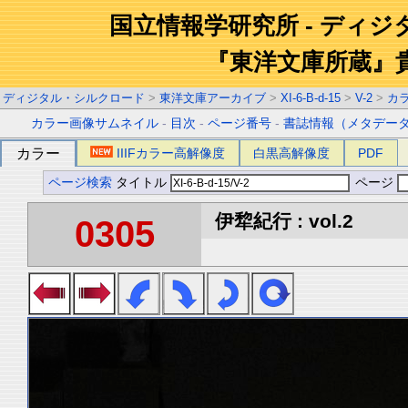
国立情報学研究所 - ディ
『東洋文庫所蔵』
ディジタル・シルクロード
>
東洋文庫アーカイブ
>
XI-6-B-d-15
>
V-2
>
カ
カラー画像サムネイル
-
目次
-
ページ番号
-
書誌情報（メタデー
カラー
IIIFカラー高解像度
白黒高解像度
PDF
ページ検索
タイトル
ページ
伊犂紀行 : vol.2
0305