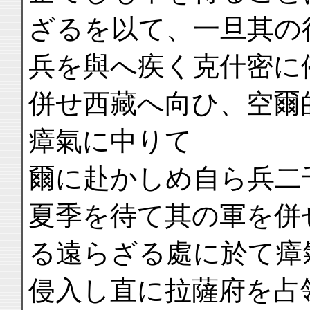
ざるを以て、一旦其の
兵を與へ疾く克什密に
併せ西藏へ向ひ、空爾
瘴氣に中りて
爾に赴かしめ自ら兵二
夏季を待て其の軍を併
る遠らざる處に於て瘴
侵入し直に拉薩府を占