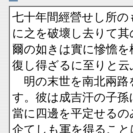
七十年間經營せし所の
に之を破壞し去りて其
爾の如きは實に慘憺を
復し得ざるに至りと云
明の末世を南北兩路
す。彼は成吉汗の子孫
當に四邊を平定せるの
企てしも軍を得ること