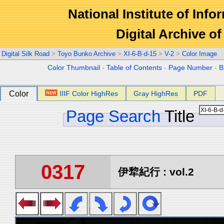
National Institute of Info
Digital Archive 
Digital Silk Road
>
Toyo Bunko Archive
>
XI-6-B-d-15
>
V-2
>
Color Image
Color Thumbnail
-
Table of Contents
-
Page Number
-
B
Color
IIIF Color HighRes
Gray HighRes
PDF
Page Search
Title
0317
伊犂紀行 : vol.2