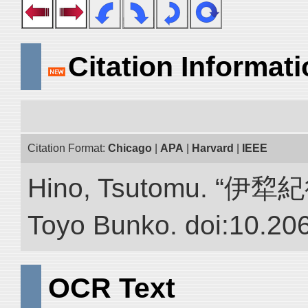
Citation Informat
Citation Format:
Chicago
|
APA
|
Harvard
|
IEEE
Hino, Tsutomu. “伊犂紀行.”
Toyo Bunko. doi:10.20
OCR Text