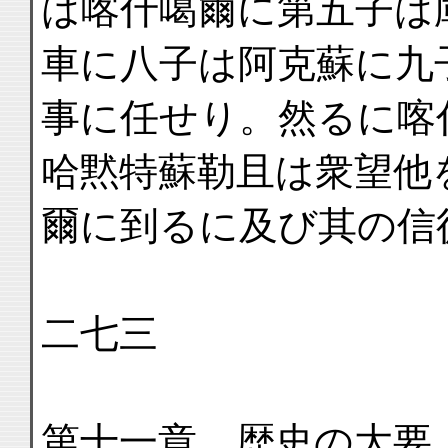
は喀什噶爾に第五子は
車に八子は阿克蘇に九
事に任せり。然るに喀
哈黙特蘇勒且は衆望他
爾に到るに及び其の信
二七三
第十一章 歴史の大要