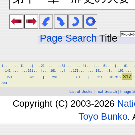
Page Search
Title
1
.
.
.
.
|
.
.
.
.
11
.
.
.
.
|
.
.
.
.
21
.
.
.
.
|
.
.
.
.
31
.
.
.
.
|
.
.
.
.
41
.
.
.
.
|
.
.
.
.
51
.
.
.
.
|
.
.
.
.
61
.
.
.
.
.
.
141
.
.
.
.
|
.
.
.
.
151
.
.
.
.
|
.
.
.
.
161
.
.
.
.
|
.
.
.
.
171
.
.
.
.
|
.
.
.
.
181
.
.
.
.
|
.
.
.
.
191
.
.
.
.
|
.
317
.
.
.
271
.
.
.
.
|
.
.
.
.
281
.
.
.
.
|
.
.
.
.
291
.
.
.
.
|
.
.
.
.
301
.
.
.
.
|
.
.
.
.
311
.
.
.
315
316
384
List of Books
|
Text Search
|
Image S
Copyright (C) 2003-2026
Nati
Toyo Bunko
.