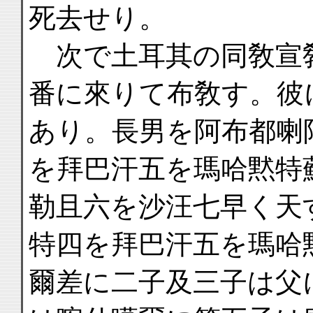
死去せり。
次で土耳其の同敎宣
番に來りて布敎す。彼
あり。長男を阿布都喇
を拜巴汗五を瑪哈黙特
勒且六を沙汪七早く天
特四を拜巴汗五を瑪哈
爾差に二子及三子は父