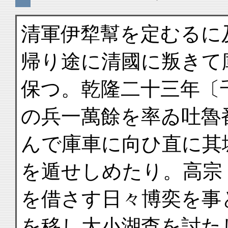
清軍伊犂幫を定むるに
帰り途に清國に叛きて
保つ。乾隆二十三年〔
の兵一萬餘を率ゐ吐魯
んで庫車に向ひ直に其
を遁せしめたり。高宗
を借さす日々博奕を事
を移し大小湖查を討た