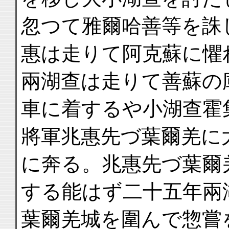
忽つて雅爾哈善等を誅
惠は走りて阿克蘇に懼
兩湖查は走りて善蘇の
車に着するや小湖查霍
將軍兆惠先づ葉爾羌に
に奔る。兆惠先づ葉爾
する能はず二十五年兩
葉爾羌城を圍んで惣嘗