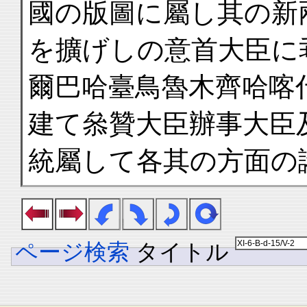
國の版圖に屬し其の新
を擴げしの意首大臣に
爾巴哈臺鳥魯木齊哈喀
建て叅贊大臣辦事大臣
統屬して各其の方面の
ページ検索
タイトル