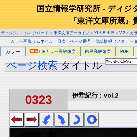
国立情報学研究所 - ディ
『東洋文庫所蔵』
ディジタル・シルクロード
>
東洋文庫アーカイブ
>
XI-6-B-d-15
>
V-2
>
カ
カラー画像サムネイル
-
目次
-
ページ番号
-
書誌情報（メタデー
カラー
IIIFカラー高解像度
白黒高解像度
PDF
ページ検索
タイトル
伊犂紀行 : vol.2
0323