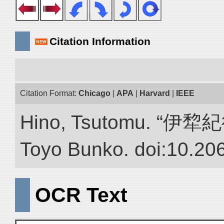
Citation Information
Citation Format:
Chicago
|
APA
|
Harvard
|
IEEE
Hino, Tsutomu. “伊犂紀行.”
Toyo Bunko. doi:10.20
OCR Text