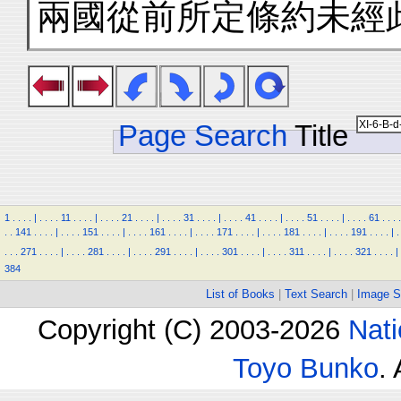
兩國從前所定條約未經
Page Search
Title
1
.
.
.
.
|
.
.
.
.
11
.
.
.
.
|
.
.
.
.
21
.
.
.
.
|
.
.
.
.
31
.
.
.
.
|
.
.
.
.
41
.
.
.
.
|
.
.
.
.
51
.
.
.
.
|
.
.
.
.
61
.
.
.
.
.
.
141
.
.
.
.
|
.
.
.
.
151
.
.
.
.
|
.
.
.
.
161
.
.
.
.
|
.
.
.
.
171
.
.
.
.
|
.
.
.
.
181
.
.
.
.
|
.
.
.
.
191
.
.
.
.
|
.
.
.
.
271
.
.
.
.
|
.
.
.
.
281
.
.
.
.
|
.
.
.
.
291
.
.
.
.
|
.
.
.
.
301
.
.
.
.
|
.
.
.
.
311
.
.
.
.
|
.
.
.
.
321
.
.
.
.
|
384
List of Books
|
Text Search
|
Image S
Copyright (C) 2003-2026
Nati
Toyo Bunko
.