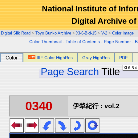
National Institute of Info
Digital Archive 
Digital Silk Road
>
Toyo Bunko Archive
>
XI-6-B-d-15
>
V-2
>
Color Image
Color Thumbnail
-
Table of Contents
-
Page Number
-
B
Color
IIIF Color HighRes
Gray HighRes
PDF
Page Search
Title
0340
伊犂紀行 : vol.2