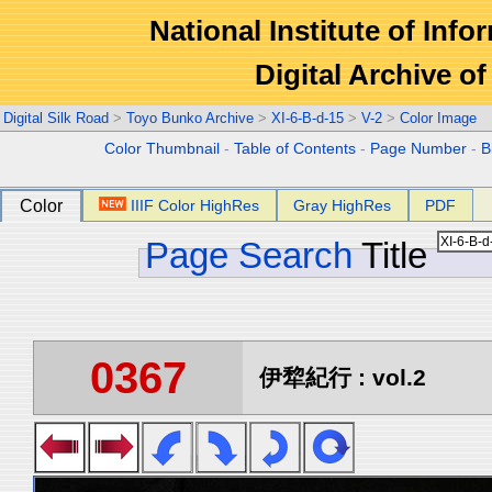
National Institute of Info
Digital Archive 
Digital Silk Road
>
Toyo Bunko Archive
>
XI-6-B-d-15
>
V-2
>
Color Image
Color Thumbnail
-
Table of Contents
-
Page Number
-
B
Color
IIIF Color HighRes
Gray HighRes
PDF
Page Search
Title
0367
伊犂紀行 : vol.2