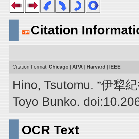
Citation Informat
Citation Format:
Chicago
|
APA
|
Harvard
|
IEEE
Hino, Tsutomu. “伊犂紀行.”
Toyo Bunko. doi:10.20
OCR Text