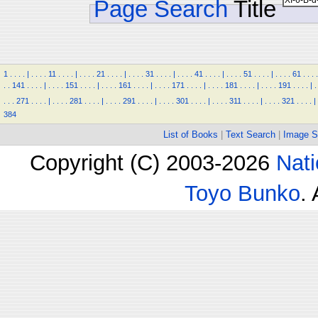
Page Search
Title
1
.
.
.
.
|
.
.
.
.
11
.
.
.
.
|
.
.
.
.
21
.
.
.
.
|
.
.
.
.
31
.
.
.
.
|
.
.
.
.
41
.
.
.
.
|
.
.
.
.
51
.
.
.
.
|
.
.
.
.
61
.
.
.
.
.
.
141
.
.
.
.
|
.
.
.
.
151
.
.
.
.
|
.
.
.
.
161
.
.
.
.
|
.
.
.
.
171
.
.
.
.
|
.
.
.
.
181
.
.
.
.
|
.
.
.
.
191
.
.
.
.
|
.
.
.
.
271
.
.
.
.
|
.
.
.
.
281
.
.
.
.
|
.
.
.
.
291
.
.
.
.
|
.
.
.
.
301
.
.
.
.
|
.
.
.
.
311
.
.
.
.
|
.
.
.
.
321
.
.
.
.
|
384
List of Books
|
Text Search
|
Image S
Copyright (C) 2003-2026
Nati
Toyo Bunko
.