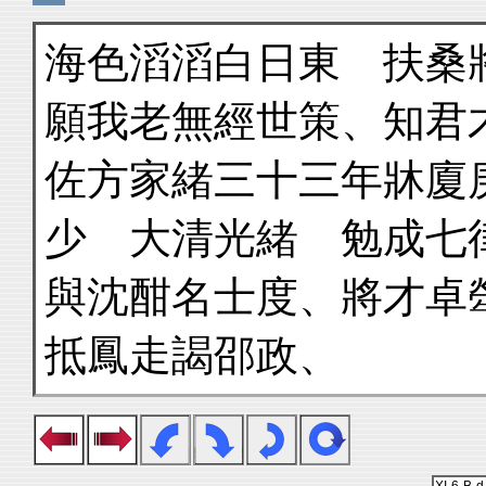
海色滔滔白日東 扶桑
願我老無經世策、知君
佐方家緒三十三年牀廈
少 大清光緒 勉成七
與沈酣名士度、將才卓
抵鳳走謁邵政、