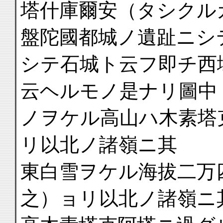
塔什庫爾安（タシクル
盤陀國都城ノ遺趾ニシ
シテ石城ト云フ即チ西
云ヘルモノ是ナリ圖中
ノヲケル高山ハ木素塔
リ以北ノ諸嶺ニ其
東白雪ヲケル海拔二万
之）ョリ以北ノ諸嶺ニ