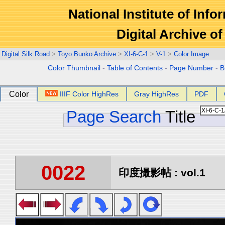
National Institute of Info
Digital Archive 
Digital Silk Road
>
Toyo Bunko Archive
>
XI-6-C-1
>
V-1
>
Color Image
Color Thumbnail
-
Table of Contents
-
Page Number
-
B
Color
IIIF Color HighRes
Gray HighRes
PDF
Page Search
Title
0022
印度撮影帖 : vol.1