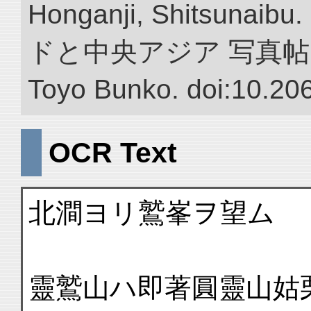
Honganji, Shitsun
ドと中央アジア 写真帖.” NII 
Toyo Bunko. doi:10.20
OCR Text
北澗ヨリ鷲峯ヲ望ム
靈鷲山ハ即著圓靈山姑