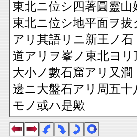
東北ニ位シ四著圓靈山
東北ニ位シ地平面ヲ拔
アリ其語リニ新王ノ石
道アリヲ峯ノ東北ヨリ
大小ノ數石窟アリ又澗
邊ニ大盤石アリ周五十
モノ或ハ是歟