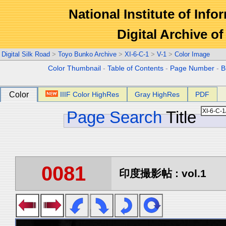
National Institute of Info
Digital Archive 
Digital Silk Road
>
Toyo Bunko Archive
>
XI-6-C-1
>
V-1
>
Color Image
Color Thumbnail
-
Table of Contents
-
Page Number
-
B
Color
IIIF Color HighRes
Gray HighRes
PDF
Page Search
Title
0081
印度撮影帖 : vol.1