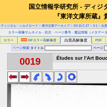
国立情報学研究所 - ディ
『東洋文庫所蔵』
ディジタル・シルクロード
>
東洋文庫アーカイブ
>
XII-11-C-27
>
V-1
>
白
カラー画像サムネイル
-
目次
-
ページ番号
-
書誌情報（メタデー
カラー
IIIFカラー高解像度
白黒高解像度
PDF
ページ検索
タイトル
ページ
Études sur l'Art Boud
0019