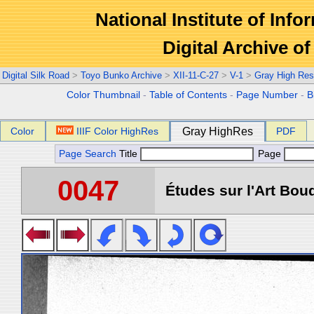
National Institute of Info
Digital Archive 
Digital Silk Road
>
Toyo Bunko Archive
>
XII-11-C-27
>
V-1
>
Gray High Res
Color Thumbnail
-
Table of Contents
-
Page Number
-
B
Color
IIIF Color HighRes
Gray HighRes
PDF
Page Search
Title
Page
0047
Études sur l'Art Boud