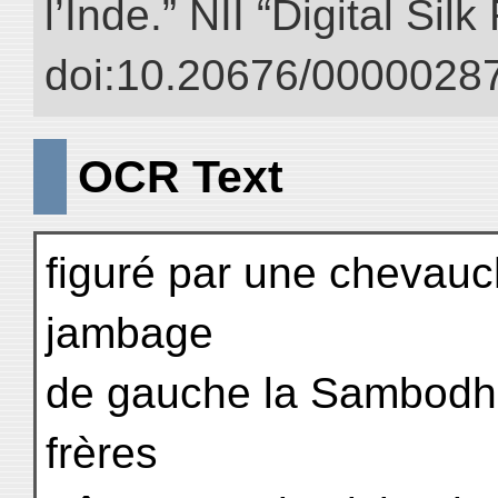
l’Inde.” NII “Digital Si
doi:10.20676/00000287
OCR Text
figuré par une chevauch
jambage
de gauche la Sambodhi,
frères