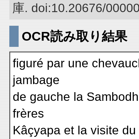
庫. doi:10.20676/0000
OCR読み取り結果
figuré par une chevauch
jambage
de gauche la Sambodhi,
frères
Kâçyapa et la visite du 