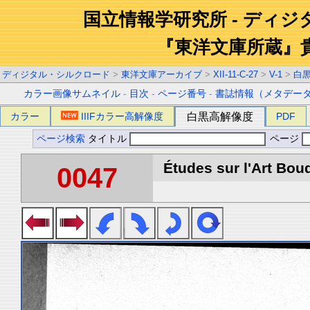
国立情報学研究所 - ディ
『東洋文庫所蔵』
ディジタル・シルクロード
>
東洋文庫アーカイブ
>
XII-11-C-27
>
V-1
>
白
カラー画像サムネイル
-
目次
-
ページ番号
-
書誌情報（メタデー
カラー
IIIFカラー高解像度
白黒高解像度
PDF
ページ検索
タイトル
ページ
Études sur l'Art Boud
0047