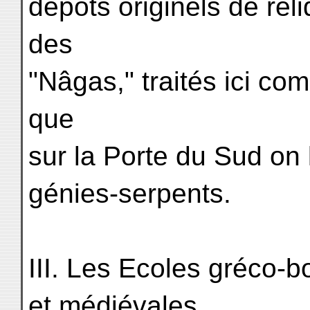
dépôts originels de rel
des
"Nâgas," traités ici co
que
sur la Porte du Sud on 
génies-serpents.
III. Les Ecoles gréco-
et médiévales.