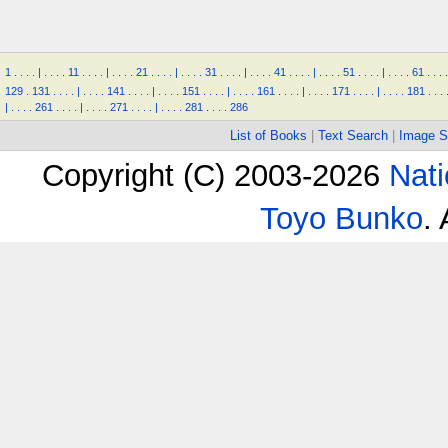
1
.
.
.
.
|
.
.
.
.
11
.
.
.
.
|
.
.
.
.
21
.
.
.
.
|
.
.
.
.
31
.
.
.
.
|
.
.
.
.
41
.
.
.
.
|
.
.
.
.
51
.
.
.
.
|
.
.
.
.
61
.
.
.
.
129
.
131
.
.
.
.
|
.
.
.
.
141
.
.
.
.
|
.
.
.
.
151
.
.
.
.
|
.
.
.
.
161
.
.
.
.
|
.
.
.
.
171
.
.
.
.
|
.
.
.
.
181
.
.
.
|
.
.
.
.
261
.
.
.
.
|
.
.
.
.
271
.
.
.
.
|
.
.
.
.
281
.
.
.
.
286
List of Books
|
Text Search
|
Image S
Copyright (C) 2003-2026
Nati
Toyo Bunko
.