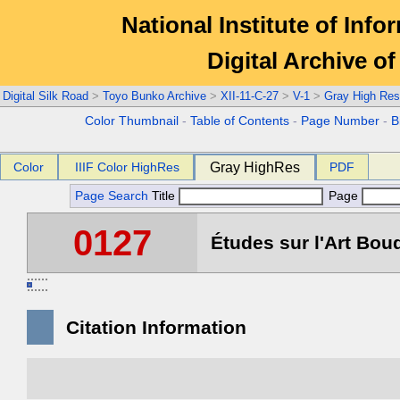
National Institute of Info
Digital Archive 
Digital Silk Road
>
Toyo Bunko Archive
>
XII-11-C-27
>
V-1
>
Gray High Res
Color Thumbnail
-
Table of Contents
-
Page Number
-
B
Color
IIIF Color HighRes
Gray HighRes
PDF
Page Search
Title
Page
0127
Études sur l'Art Boud
Citation Information