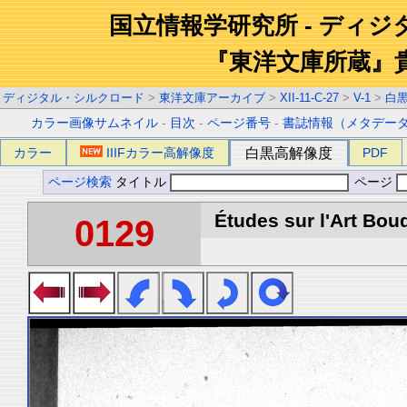
国立情報学研究所 - ディ
『東洋文庫所蔵』
ディジタル・シルクロード
>
東洋文庫アーカイブ
>
XII-11-C-27
>
V-1
>
白
カラー画像サムネイル
-
目次
-
ページ番号
-
書誌情報（メタデー
カラー
IIIFカラー高解像度
白黒高解像度
PDF
ページ検索
タイトル
ページ
Études sur l'Art Boud
0129