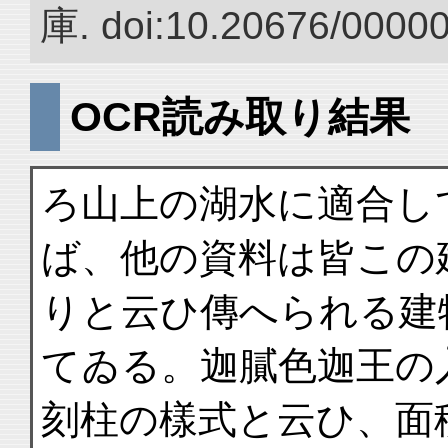
庫. doi:10.20676/0000
OCR読み取り結果
ろ山上の湖水に適合し
ば、他の資料は皆この
りと云ひ傳へられる建
てゐる。迦膩色迦王の
刻柱の樣式と云ひ、面