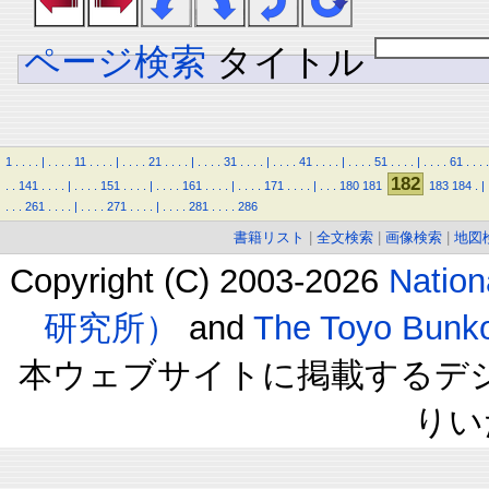
ページ検索
タイトル
1
.
.
.
.
|
.
.
.
.
11
.
.
.
.
|
.
.
.
.
21
.
.
.
.
|
.
.
.
.
31
.
.
.
.
|
.
.
.
.
41
.
.
.
.
|
.
.
.
.
51
.
.
.
.
|
.
.
.
.
61
.
.
.
.
182
.
.
141
.
.
.
.
|
.
.
.
.
151
.
.
.
.
|
.
.
.
.
161
.
.
.
.
|
.
.
.
.
171
.
.
.
.
|
.
.
.
180
181
183
184
.
|
.
.
.
261
.
.
.
.
|
.
.
.
.
271
.
.
.
.
|
.
.
.
.
281
.
.
.
.
286
書籍リスト
|
全文検索
|
画像検索
|
地図
Copyright (C) 2003-2026
Natio
研究所）
and
The Toyo B
本ウェブサイトに掲載するデ
りい