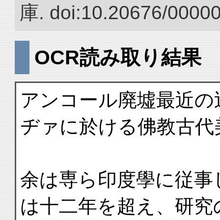
庫. doi:10.20676/0000
OCR読み取り結果
アンコール廃墟最近の
ヂァに於ける佛教古代
余は専ら印度學に従事
は十二年を超え、研究