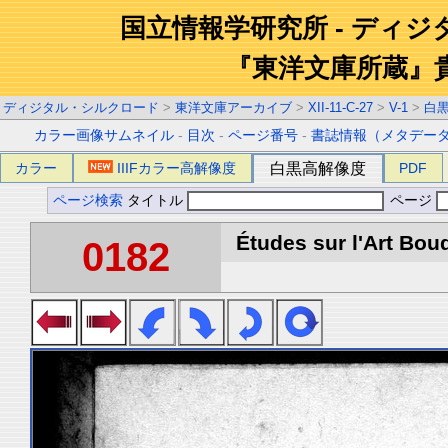
国立情報学研究所 - ディ
『東洋文庫所蔵』
ディジタル・シルクロード
>
東洋文庫アーカイブ
>
XII-11-C-27
>
V-1
>
白
カラー画像サムネイル
-
目次
-
ページ番号
-
書誌情報（メタデー
カラー
IIIFカラー高解像度
白黒高解像度
PDF
ページ検索
タイトル
ページ
Études sur l'Art Boud
0182