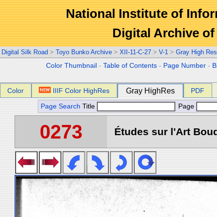
National Institute of Info
Digital Archive 
Digital Silk Road
>
Toyo Bunko Archive
>
XII-11-C-27
>
V-1
>
Gray High Res
Color Thumbnail
-
Table of Contents
-
Page Number
-
B
Color
IIIF Color HighRes
Gray HighRes
PDF
Page Search
Title
Page
0273
Études sur l'Art Boud