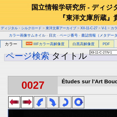
国立情報学研究所 - ディ
『東洋文庫所蔵』
ディジタル・シルクロード
>
東洋文庫アーカイブ
>
XII-11-C-27
>
V-1
>
カ
カラー画像サムネイル
-
目次
-
ページ番号
-
書誌情報（メタデー
カラー
IIIFカラー高解像度
白黒高解像度
PDF
ページ検索
タイトル
Études sur l'Art Boud
0027