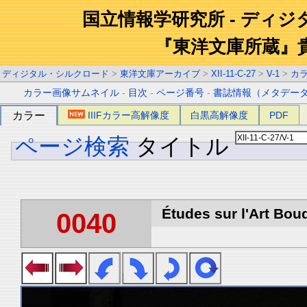
国立情報学研究所 - ディ
『東洋文庫所蔵』
ディジタル・シルクロード
>
東洋文庫アーカイブ
>
XII-11-C-27
>
V-1
>
カ
カラー画像サムネイル
-
目次
-
ページ番号
-
書誌情報（メタデー
カラー
IIIFカラー高解像度
白黒高解像度
PDF
ページ検索
タイトル
Études sur l'Art Boud
0040