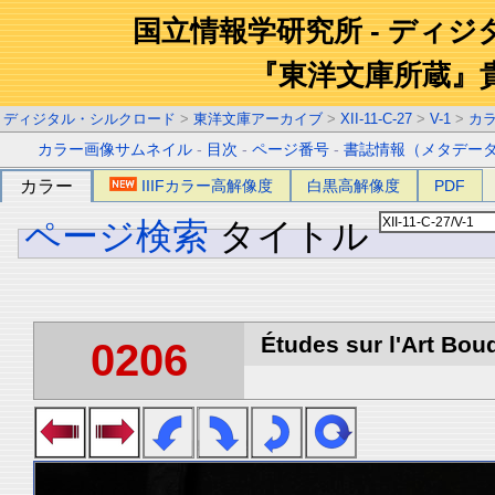
国立情報学研究所 - ディ
『東洋文庫所蔵』
ディジタル・シルクロード
>
東洋文庫アーカイブ
>
XII-11-C-27
>
V-1
>
カ
カラー画像サムネイル
-
目次
-
ページ番号
-
書誌情報（メタデー
カラー
IIIFカラー高解像度
白黒高解像度
PDF
ページ検索
タイトル
Études sur l'Art Boud
0206