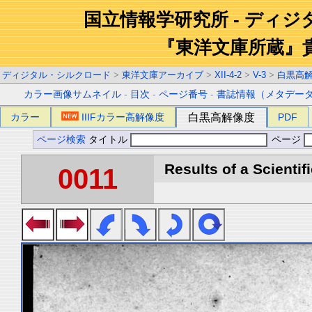
国立情報学研究所 - ディ
『東洋文庫所蔵』
ディジタル・シルクロード
>
東洋文庫アーカイブ
>
XII-4-2
>
V-3
>
白黒高
カラー画像サムネイル
-
目次
-
ページ番号
-
書誌情報（メタデー
カラー
IIIFカラー高解像度
白黒高解像度
PDF
ページ検索
タイトル
ページ
Results of a Scientif
0011