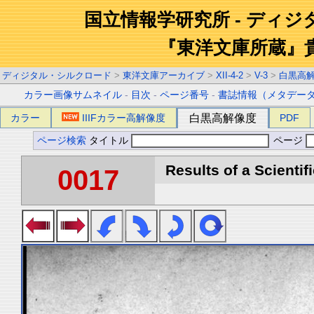
国立情報学研究所 - ディ
『東洋文庫所蔵』
ディジタル・シルクロード
>
東洋文庫アーカイブ
>
XII-4-2
>
V-3
>
白黒高
カラー画像サムネイル
-
目次
-
ページ番号
-
書誌情報（メタデー
カラー
IIIFカラー高解像度
白黒高解像度
PDF
ページ検索
タイトル
ページ
Results of a Scientif
0017