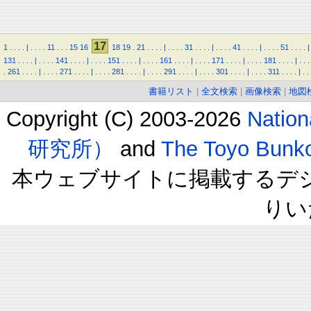
17
1
.
.
.
.
|
.
.
.
.
11
.
.
.
15
16
18
19
.
21
.
.
.
.
|
.
.
.
.
31
.
.
.
.
|
.
.
.
.
41
.
.
.
.
|
.
.
.
.
51
.
.
.
.
|
131
.
.
.
.
|
.
.
.
.
141
.
.
.
.
|
.
.
.
.
151
.
.
.
.
|
.
.
.
.
161
.
.
.
.
|
.
.
.
.
171
.
.
.
.
|
.
.
.
.
181
.
.
.
.
|
.
.
.
.
261
.
.
.
.
|
.
.
.
.
271
.
.
.
.
|
.
.
.
.
281
.
.
.
.
|
.
.
.
.
291
.
.
.
.
|
.
.
.
.
301
.
.
.
.
|
.
.
.
.
311
.
.
.
.
|
.
.
書籍リスト
|
全文検索
|
画像検索
|
地図
Copyright (C) 2003-2026
Natio
研究所）
and
The Toyo B
本ウェブサイトに掲載するデ
りい