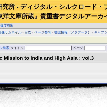
研究所 - ディジタル・シルクロード・
東洋文庫所蔵』貴重書デジタルアーカ
解像度画像
画像サムネイル
-
目次
-
ページ番号
-
書誌情報（メタデータ）
-
キャプ
ジ検索
タイトル
ページ
ic Mission to India and High Asia : vol.3