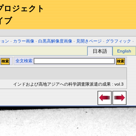
プロジェクト
イブ
ション
-
カラー画像
-
白黒高解像度画像
-
見開きページ
-
グラフィック
-
日本語
English
全文検索
インドおよび高地アジアへの科学調査隊派遣の成果 : vol.3