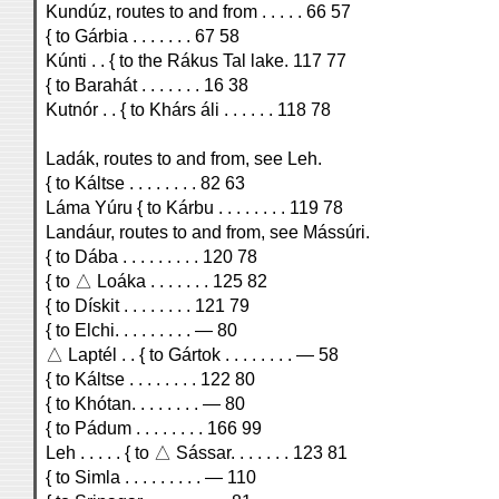
Kundúz, routes to and from . . . . . 66 57
{ to Gárbia . . . . . . . 67 58
Kúnti . . { to the Rákus Tal lake. 117 77
{ to Barahát . . . . . . . 16 38
Kutnór . . { to Khárs áli . . . . . . 118 78
Ladák, routes to and from, see Leh.
{ to Káltse . . . . . . . . 82 63
Láma Yúru { to Kárbu . . . . . . . . 119 78
Landáur, routes to and from, see Mássúri.
{ to Dába . . . . . . . . . 120 78
{ to △ Loáka . . . . . . . 125 82
{ to Dískit . . . . . . . . 121 79
{ to Elchi. . . . . . . . . — 80
△ Laptél . . { to Gártok . . . . . . . . — 58
{ to Káltse . . . . . . . . 122 80
{ to Khótan. . . . . . . . — 80
{ to Pádum . . . . . . . . 166 99
Leh . . . . . { to △ Sássar. . . . . . . 123 81
{ to Simla . . . . . . . . . — 110