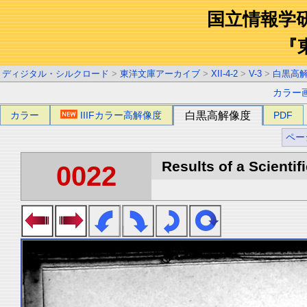
国立情報学
『
ディジタル・シルクロード
>
東洋文庫アーカイブ
>
XII-4-2
>
V-3
>
白黒高
カラー
カラー
IIIFカラー高解像度
白黒高解像度
PDF
ペー
Results of a Scientif
0022