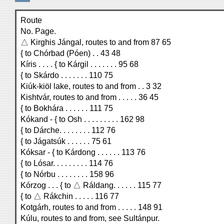
Route
No. Page.
△ Kirghis Jángal, routes to and from 87 65
{ to Chórbad (Póen) . . 43 48
Kíris . . . . { to Kárgil . . . . . . . 95 68
{ to Skárdo . . . . . . . 110 75
Kiúk-kiöl lake, routes to and from . . 3 32
Kishtvár, routes to and from . . . . . 36 45
{ to Bokhára . . . . . . 111 75
Kókand - { to Osh . . . . . . . . . 162 98
{ to Dárche. . . . . . . . 112 76
{ to Jágatsúk . . . . . . 75 61
Kóksar - { to Kárdong . . . . . . 113 76
{ to Lósar. . . . . . . . . 114 76
{ to Nórbu . . . . . . . . 158 96
Kórzog . . . { to △ Ráldang. . . . . . 115 77
{ to △ Rákchin . . . . . 116 77
Kotgárh, routes to and from . . . . . 148 91
Kúlu, routes to and from, see Sultánpur.