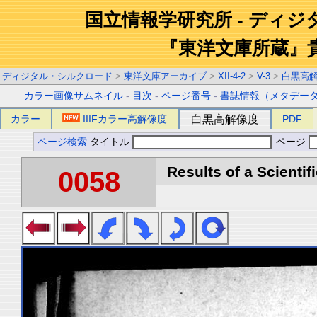
国立情報学研究所 - ディ
『東洋文庫所蔵』
ディジタル・シルクロード
>
東洋文庫アーカイブ
>
XII-4-2
>
V-3
>
白黒高
カラー画像サムネイル
-
目次
-
ページ番号
-
書誌情報（メタデー
カラー
IIIFカラー高解像度
白黒高解像度
PDF
ページ検索
タイトル
ページ
Results of a Scientif
0058