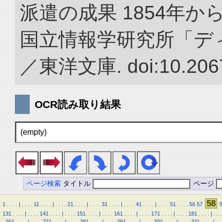
派遣の成果 1854年か
国立情報学研究所「デ
／東洋文庫. doi:10.2067
OCR読み取り結果
(empty)
ページ検索
タイトル
ページ
58
1
.
.
.
.
|
.
.
.
.
11
.
.
.
.
|
.
.
.
.
21
.
.
.
.
|
.
.
.
.
31
.
.
.
.
|
.
.
.
.
41
.
.
.
.
|
.
.
.
.
51
.
.
.
.
56
57
131
.
.
.
.
|
.
.
.
.
141
.
.
.
.
|
.
.
.
.
151
.
.
.
.
|
.
.
.
.
161
.
.
.
.
|
.
.
.
.
171
.
.
.
.
|
.
.
.
.
181
.
.
.
.
|
.
.
.
.
261
.
.
.
.
|
.
.
.
.
271
.
.
.
.
|
.
.
.
.
281
.
.
.
.
|
.
.
.
.
291
.
.
.
.
|
.
.
.
.
301
.
.
.
.
|
.
.
.
.
311
.
.
.
.
|
.
.