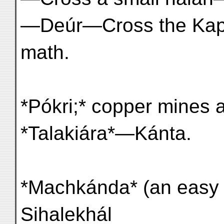
—Deúr—Cross the Kap
math.
*Pókri;* copper mines a
*Talakiára*—Kánta.
*Machkánda* (an easy
Sihalekhál