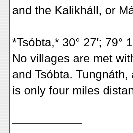
and the Kalikháll, or M
*Tsóbta,* 30° 27′; 79° 1
No villages are met w
and Tsóbta. Tungnáth, a
is only four miles dista
——————