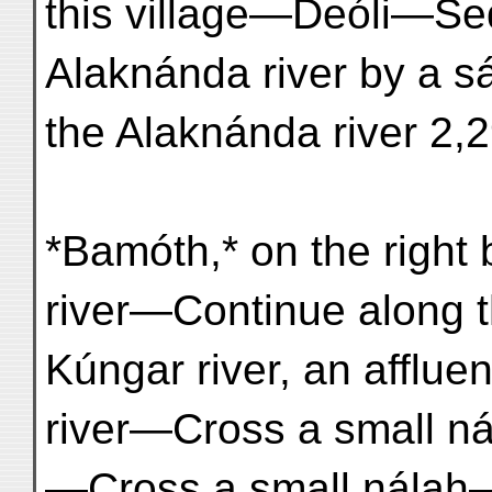
this village—Deóli—Se
Alaknánda river by a sá
the Alaknánda river 2,29
*Bamóth,* on the right
river—Continue along th
Kúngar river, an afflue
river—Cross a small 
—Cross a small nálah—