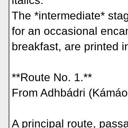
italics.
The *intermediate* stag
for an occasional encam
breakfast, are printed in
**Route No. 1.**
From Adhbádri (Kámáon
A principal route, pass