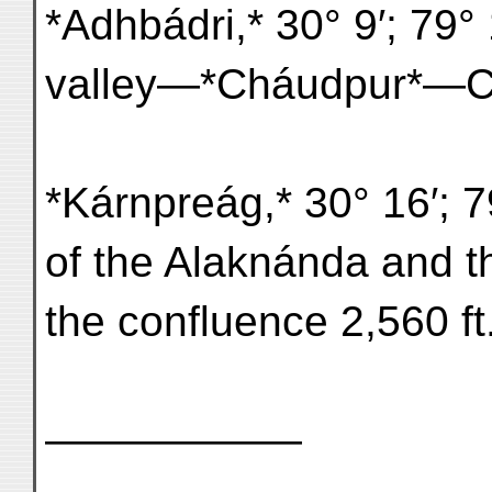
*Adhbádri,* 30° 9′; 79
valley—*Cháudpur*—Cro
*Kárnpreág,* 30° 16′; 7
of the Alaknánda and the
the confluence 2,560 ft
——————