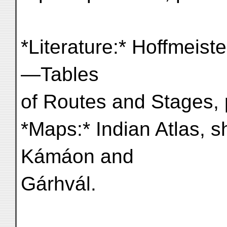
*Literature:* Hoffmeiste
—Tables
of Routes and Stages, 
*Maps:* Indian Atlas, 
Kámáon and
Gárhvál.