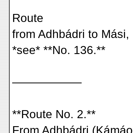
Route
from Adhbádri to Mási,
*see* **No. 136.**
——————
**Route No. 2.**
From Adhbádri (Kámáon