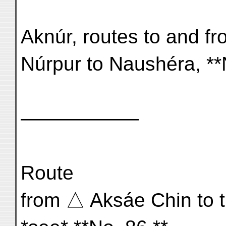
Aknúr, routes to and fr
Núrpur to Naushéra, **
——————
Route
from △ Aksáe Chin to 