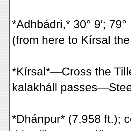
*Adhbádri,* 30° 9′; 79
(from here to Kírsal the
*Kírsal*—Cross the Til
kalakháll passes—Stee
*Dhánpur* (7,958 ft.); 