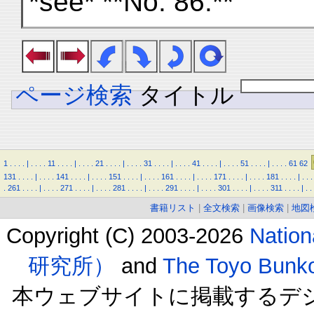
*see* **No. 86.**
ページ検索
タイトル
1
.
.
.
.
|
.
.
.
.
11
.
.
.
.
|
.
.
.
.
21
.
.
.
.
|
.
.
.
.
31
.
.
.
.
|
.
.
.
.
41
.
.
.
.
|
.
.
.
.
51
.
.
.
.
|
.
.
.
.
61
62
131
.
.
.
.
|
.
.
.
.
141
.
.
.
.
|
.
.
.
.
151
.
.
.
.
|
.
.
.
.
161
.
.
.
.
|
.
.
.
.
171
.
.
.
.
|
.
.
.
.
181
.
.
.
.
|
.
.
.
.
261
.
.
.
.
|
.
.
.
.
271
.
.
.
.
|
.
.
.
.
281
.
.
.
.
|
.
.
.
.
291
.
.
.
.
|
.
.
.
.
301
.
.
.
.
|
.
.
.
.
311
.
.
.
.
|
.
.
書籍リスト
|
全文検索
|
画像検索
|
地図
Copyright (C) 2003-2026
Natio
研究所）
and
The Toyo B
本ウェブサイトに掲載するデ