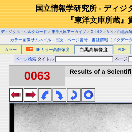
国立情報学研究所 - ディ
『東洋文庫所蔵』
ディジタル・シルクロード
>
東洋文庫アーカイブ
>
XII-4-2
>
V-3
>
白黒高
カラー画像サムネイル
-
目次
-
ページ番号
-
書誌情報（メタデー
カラー
IIIFカラー高解像度
白黒高解像度
PDF
ページ検索
タイトル
ページ
Results of a Scientif
0063