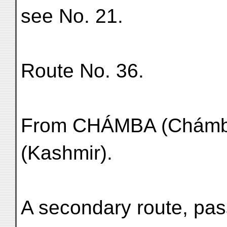
see No. 21.
Route No. 36.
From CHÁMBA (Chámb
(Kashmir).
A secondary route, pas