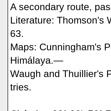
A secondary route, pas
Literature: Thomson's 
63.
Maps: Cunningham's P
Himálaya.—
Waugh and Thuillier's 
tries.