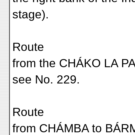
stage).
Route
from the CHÁKO LA P
see No. 229.
Route
from CHÁMBA to BÁR