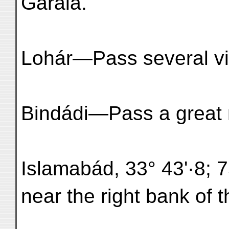
Garála.
Lohár—Pass several vi
Bindádi—Pass a great 
Islamabád, 33° 43'·8; 75
near the right bank of t