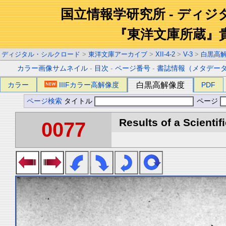
国立情報学研究所 - ディ
『東洋文庫所蔵』
ディジタル・シルクロード
>
東洋文庫アーカイブ
>
XII-4-2
>
V-3
>
白黒高
カラー画像サムネイル
-
目次
-
ページ番号
-
書誌情報（メタデー
カラー
IIIFカラー高解像度
白黒高解像度
PDF
ページ検索
タイトル
ページ
Results of a Scientif
0077