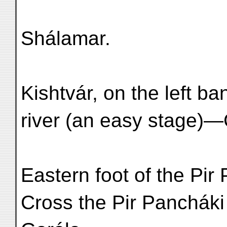
Shálamar.
Kishtvár, on the left b
river (an easy stage)—
Eastern foot of the Pi
Cross the Pir Panchák