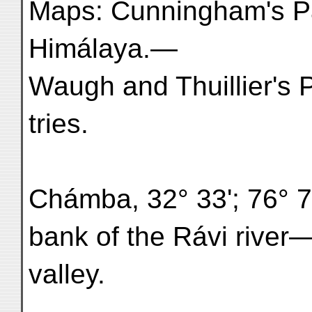
Maps: Cunningham's P
Himálaya.—
Waugh and Thuillier's 
tries.
Chámba, 32° 33'; 76° 7';
bank of the Rávi rive
valley.