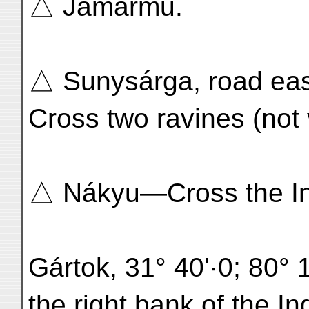
△ Jamármu.
△ Sunysárga, road eas
Cross two ravines (no
△ Nákyu—Cross the Indu
Gártok, 31° 40'·0; 80° 1
the right bank of the In