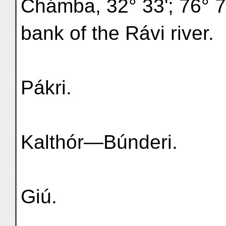
Chámba, 32° 33'; 76° 7';
bank of the Rávi river.
Pákri.
Kalthór—Búnderi.
Giú.