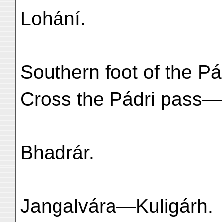
Lohání.
Southern foot of the P
Cross the Pádri pass
Bhadrár.
Jangalvára—Kuligárh.