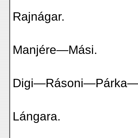
Rajnágar.
Manjére—Mási.
Digi—Rásoni—Párka—
Lángara.