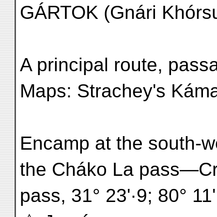
GÁRTOK (Gnári Khórs
A principal route, pass
Maps: Strachey's Káma
Encamp at the south-we
the Cháko La pass—Cr
pass, 31° 23'·9; 80° 11