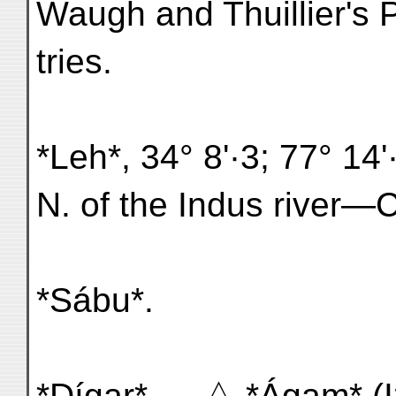
Waugh and Thuillier's 
tries.
*Leh*, 34° 8'·3; 77° 14'·
N. of the Indus river—
*Sábu*.
*Dígar* — △ *Ágam* (I