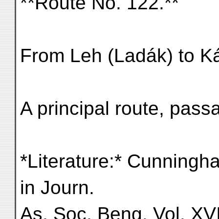
**Route No. 122.**
From Leh (Ladák) to Ká
A principal route, pass
*Literature:* Cunningh
in Journ.
As. Soc. Beng, Vol. XVI