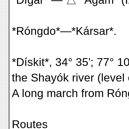
*Róngdo*—*Kársar*.
*Dískit*, 34° 35'; 77° 10
the Shayók river (level o
A long march from Róng
Routes