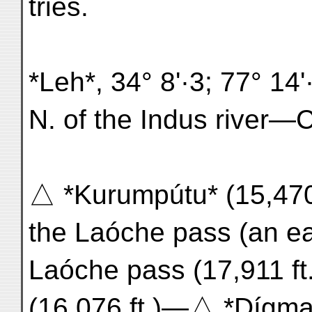
tries.
*Leh*, 34° 8'·3; 77° 14'·
N. of the Indus river
△ *Kurumpútu* (15,470 f
the Laóche pass (an e
Laóche pass (17,911 ft.
(16,076 ft.)—△ *Dígm