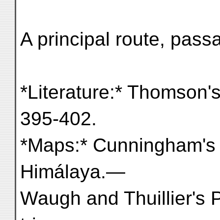
A principal route, pass
*Literature:* Thomson'
395-402.
*Maps:* Cunningham's
Himálaya.—
Waugh and Thuillier's 