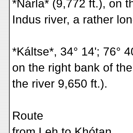
*Nárla* (9,772 ft.), on t
Indus river, a rather lo
*Káltse*, 34° 14'; 76° 4
on the right bank of the
the river 9,650 ft.).
Route
from Leh to Khótan,