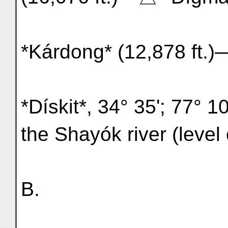
*Kárdong* (12,878 ft.)
*Dískit*, 34° 35'; 77° 10
the Shayók river (level o
B.