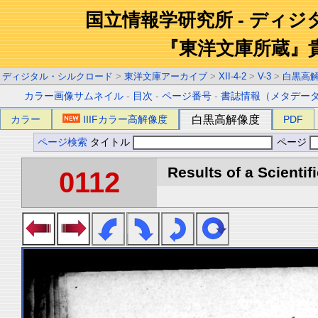
国立情報学研究所 - ディ
『東洋文庫所蔵』
ディジタル・シルクロード
>
東洋文庫アーカイブ
>
XII-4-2
>
V-3
>
白黒高
カラー画像サムネイル
-
目次
-
ページ番号
-
書誌情報（メタデー
カラー
IIIFカラー高解像度
白黒高解像度
PDF
ページ検索
タイトル
ページ
Results of a Scientif
0112