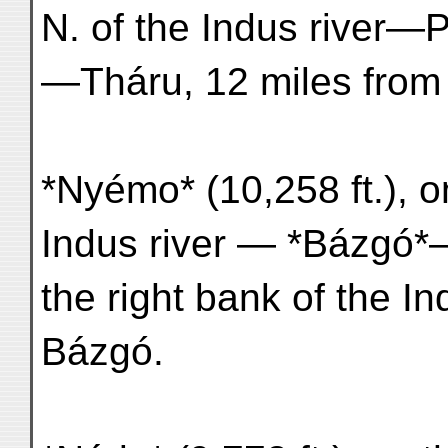
N. of the Indus river—P
—Tháru, 12 miles from
*Nyémo* (10,258 ft.), o
Indus river — *Bázgó*—
the right bank of the In
Bázgó.