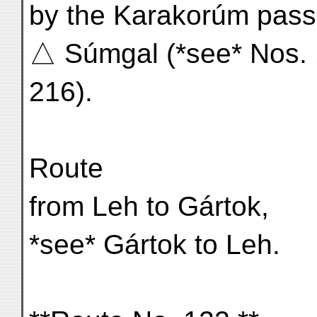
by the Karakorúm pass
△ Súmgal (*see* Nos. 1
216).
Route
from Leh to Gártok,
*see* Gártok to Leh.