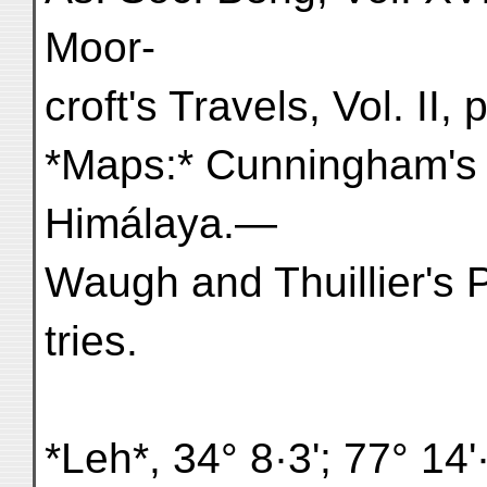
Moor-
croft's Travels, Vol. II, 
*Maps:* Cunningham's
Himálaya.—
Waugh and Thuillier's 
tries.
*Leh*, 34° 8·3'; 77° 14'·