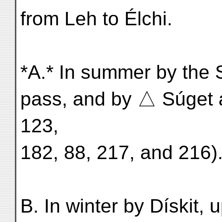
from Leh to Élchi.
*A.* In summer by the
pass, and by △ Súget 
123,
182, 88, 217, and 216)
B. In winter by Dískit, 