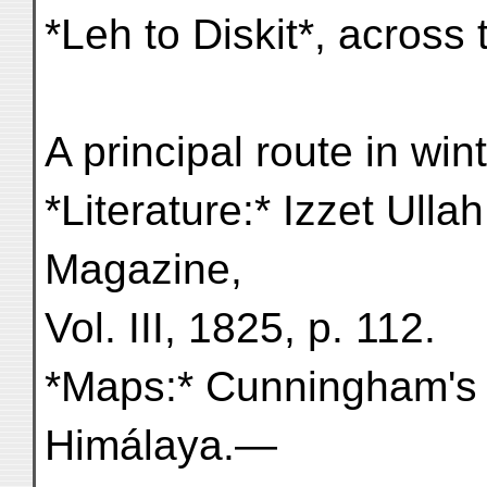
*Leh to Diskit*, across
A principal route in win
*Literature:* Izzet Ullah
Magazine,
Vol. III, 1825, p. 112.
*Maps:* Cunningham's
Himálaya.—