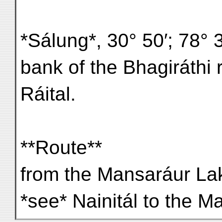
*Sálung*, 30° 50′; 78° 38
bank of the Bhagiráthi r
Ráital.
**Route**
from the Mansaráur Lak
*see* Nainitál to the M