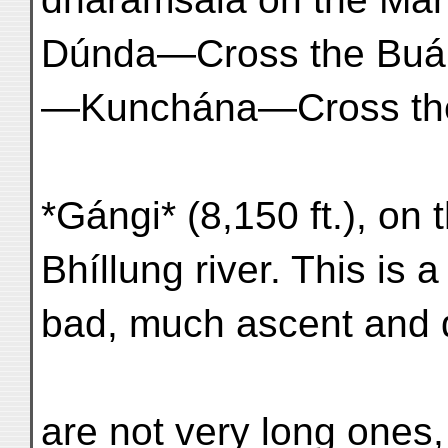
Dúnda—Cross the Buáli 
—Kunchána—Cross the B
*Gángi* (8,150 ft.), on 
Bhíllung river. This is 
bad, much ascent and 
are not very long ones,