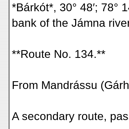
*Bárkót*, 30° 48′; 78° 14
bank of the Jámna river
**Route No. 134.**
From Mandrássu (Gárhvá
A secondary route, pas