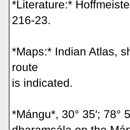
*Literature:* Hoffmeiste
216-23.
*Maps:* Indian Atlas, sh
route
is indicated.
*Mángu*, 30° 35′; 78° 50
dharamsála on the M