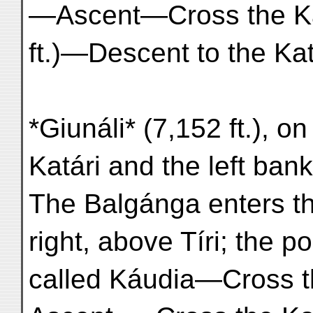
—Ascent—Cross the Kat
ft.)—Descent to the Katá
*Giunáli* (7,152 ft.), on
Katári and the left bank
The Balgánga enters the
right, above Tíri; the p
called Káudia—Cross t