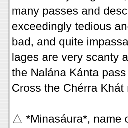
many passes and descen
exceedingly tedious an
bad, and quite impassab
lages are very scant
the Nalána Kánta pass
Cross the Chérra Khát
△ *Minasáura*, name of