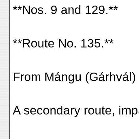
**Nos. 9 and 129.**
**Route No. 135.**
From Mángu (Gárhvál) 
A secondary route, imp