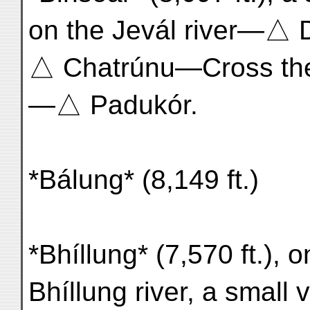
on the Jevál river—
△ Chatrúnu—Cross th
—△ Padukór.
*Bálung* (8,149 ft.)
*Bhíllung* (7,570 ft.), o
Bhíllung river, a small 