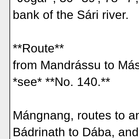
bank of the Sári river.
**Route**
from Mandrássu to Más
*see* **No. 140.**
Mángnang, routes to an
Bádrinath to Dába, an