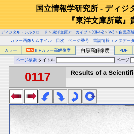
国立情報学研究所 - ディ
『東洋文庫所蔵』
ディジタル・シルクロード
>
東洋文庫アーカイブ
>
XII-4-2
>
V-3
>
白黒高
カラー画像サムネイル
-
目次
-
ページ番号
-
書誌情報（メタデー
カラー
IIIFカラー高解像度
白黒高解像度
PDF
ページ検索
タイトル
ページ
Results of a Scientif
0117