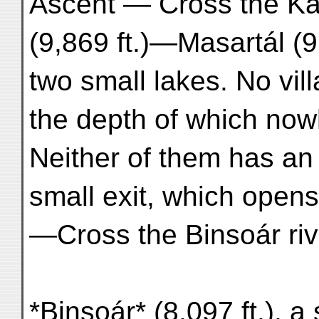
Ascent — Cross the Ka
(9,869 ft.)—Masartál (9
two small lakes. No vil
the depth of which now
Neither of them has an 
small exit, which opens
—Cross the Binsoár riv
*Binsoár* (8,097 ft.), 