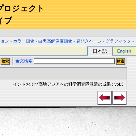
プロジェクト
イブ
ション
-
カラー画像
-
白黒高解像度画像
-
見開きページ
-
グラフィック
-
日本語
English
全文検索
インドおよび高地アジアへの科学調査隊派遣の成果 : vol.3