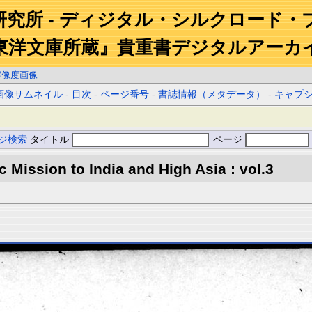
研究所 - ディジタル・シルクロード・
東洋文庫所蔵』貴重書デジタルアーカ
解像度画像
画像サムネイル
-
目次
-
ページ番号
-
書誌情報（メタデータ）
-
キャプ
ジ検索
タイトル
ページ
ic Mission to India and High Asia : vol.3