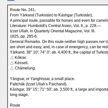
Route No. 241.
From Yárkand (Turkistán) to Káshgar (Turkistán).
A principal route, passable for horses and even for camels
Literature: Humboldt's Central Asien, Vol. II., p. 228.—
Izzet Ullah, in Quarterly Oriental Magazine, Vol. III.
1825, pp. 285-6.
General Remarks. On this route neither high passes nor l
are short and easy, and, in case of emergency, can be red
Yárkand, 38° 10′; 74° 0′; ab. 4,400 ft., the capital of Turkist
△ Kókiar.
△ Késseli.
△ Chámelung.
Yángsar, or Yanghissar, a small place.
Paltchák (Izzet Ullah's Paichand).
Káshgar, 39° 15′; 71° 50′; ab. 3,500 ft., a large and impo
long stage.
Route