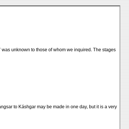
e," was unknown to those of whom we inquired. The stages
ángsar to Káshgar may be made in one day, but it is a very