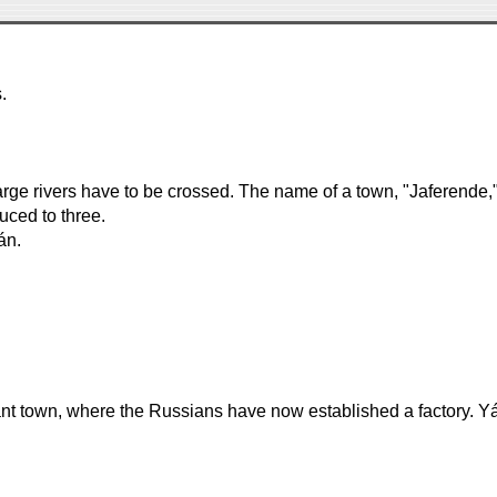
.
arge rivers have to be crossed. The name of a town, "Jaferend
uced to three.
án.
rtant town, where the Russians have now established a factory. Y