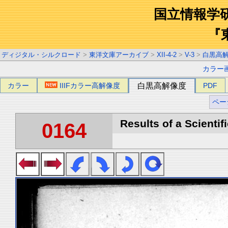
国立情報学
『
ディジタル・シルクロード
>
東洋文庫アーカイブ
>
XII-4-2
>
V-3
>
白黒高
カラー
カラー
IIIFカラー高解像度
白黒高解像度
PDF
ペー
Results of a Scientif
0164