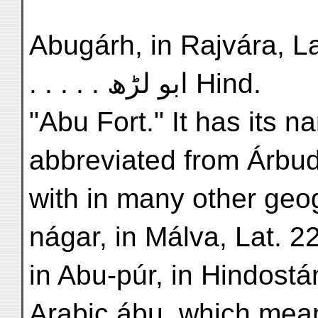
Abugárh, in Rajvára, Lat. 
. . . . . ابو لڑھ Hind.
"Abu Fort." It has its 
abbreviated from Árbud
with in many other geo
nágar, in Málva, Lat. 2
in Abu-púr, in Hindostá
Arabic ábu, which mean