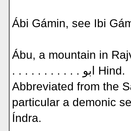
Ábi Gámin, see Ibi Gám
Ábu, a mountain in Rajvá
. . . . . . . . . . . ابو Hind.
Abbreviated from the Sa
particular a demonic s
Índra.