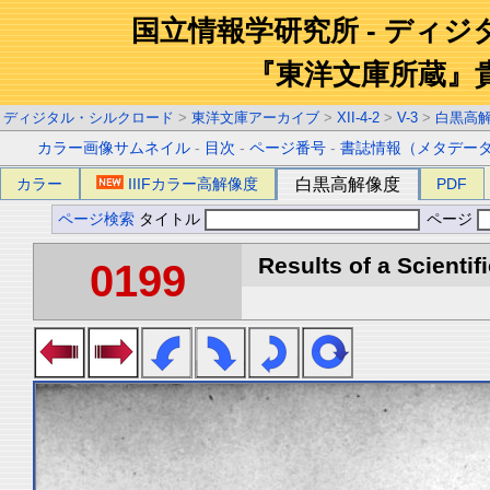
国立情報学研究所 - ディ
『東洋文庫所蔵』
ディジタル・シルクロード
>
東洋文庫アーカイブ
>
XII-4-2
>
V-3
>
白黒高
カラー画像サムネイル
-
目次
-
ページ番号
-
書誌情報（メタデー
カラー
IIIFカラー高解像度
白黒高解像度
PDF
ページ検索
タイトル
ページ
Results of a Scientif
0199