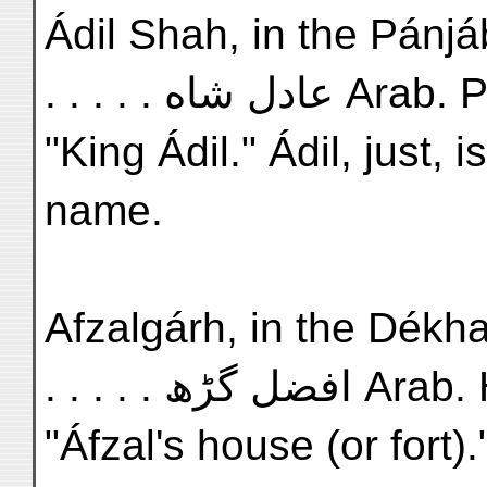
Ádil Shah, in the Pánjáb,
. . . . . عادل شاه A
"King Ádil." Ádil, just,
name.
Afzalgárh, in the Dékhan,
. . . . . فضل گڑھ
"Áfzal's house (or fort)