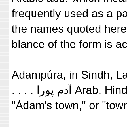
frequently used as a pa
the names quoted here
blance of the form is ac
Adampúra, in Sindh, Lat. 
. . . . آدم پورا Arab. Hin
"Ádam's town," or "tow