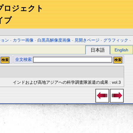
プロジェクト
イブ
ション
-
カラー画像
-
白黒高解像度画像
-
見開きページ
-
グラフィック
-
日本語
English
全文検索
インドおよび高地アジアへの科学調査隊派遣の成果 : vol.3