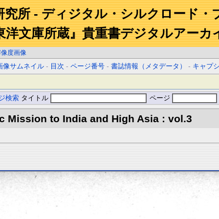
研究所 - ディジタル・シルクロード・
東洋文庫所蔵』貴重書デジタルアーカ
解像度画像
画像サムネイル
-
目次
-
ページ番号
-
書誌情報（メタデータ）
-
キャプ
ジ検索
タイトル
ページ
ic Mission to India and High Asia : vol.3