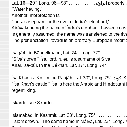
Lat. 16—29°, Long. 96—98° . . . . 
"Water having."
Another interpretation is:
"Índra's elephant, or the river of Indra's elephant;"
Airávatá being the name of Índra's elephant. Lassen conside
is generally assumed, the name was transferred to the river. 
The pronunciation Iravādi is an arbitrary European modific
"Síva's town." Ísa, lord, ruler, is a surname of Síva.
Anal. Isa-púr, in the Dékhan, Lat. 17°, Long. 74°.
"Ísa Khan's castle." Ísa is here the Arabic and Hindostáni
regent, king.
Iskárdo, see Skárdo.
"Islam's town." The same name in Málva, Lat. 23°, Long. 7