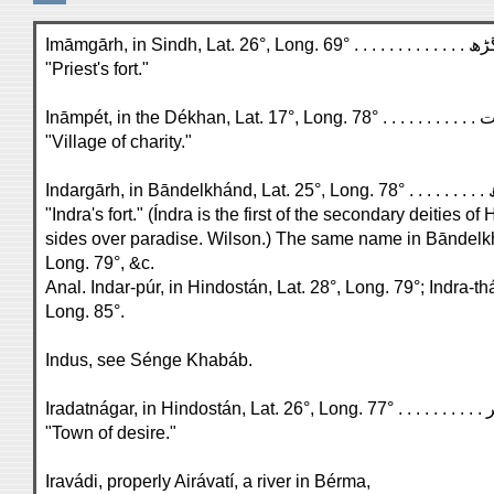
"Priest's fort."
"Village of charity."
"Indra's fort." (Índra is the first of the secondary deities 
sides over paradise. Wilson.) The same name in Bāndelkhá
Long. 79°, &c.
Anal. Indar-púr, in Hindostán, Lat. 28°, Long. 79°; Indra-th
Long. 85°.
Indus, see Sénge Khabáb.
"Town of desire."
Iravádi, properly Airávatí, a river in Bérma,