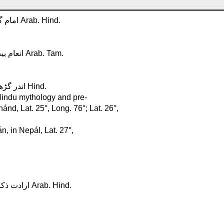
Imāmgārh, in Sindh, Lat. 26°, Long. 69° . . . . . . . . . . . . . امام گڑھ Arab. Hind.
Ināmpét, in the Dékhan, Lat. 17°, Long. 78° . . . . . . . . . . . انعام بيت Arab. Tam.
Indargārh, in Bāndelkhánd, Lat. 25°, Long. 78° . . . . . . . . . اندر گڑھ Hind.
of Hindu mythology and pre-
nd, Lat. 25°, Long. 76°; Lat. 26°,
án, in Nepál, Lat. 27°,
Iradatnágar, in Hindostán, Lat. 26°, Long. 77° . . . . . . . . . . ارادت ذکر Arab. Hind.