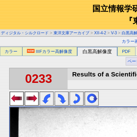
国立情報学
『
ディジタル・シルクロード
>
東洋文庫アーカイブ
>
XII-4-2
>
V-3
>
白黒高
カラー
カラー
IIIFカラー高解像度
白黒高解像度
PDF
ペー
Results of a Scientif
0233