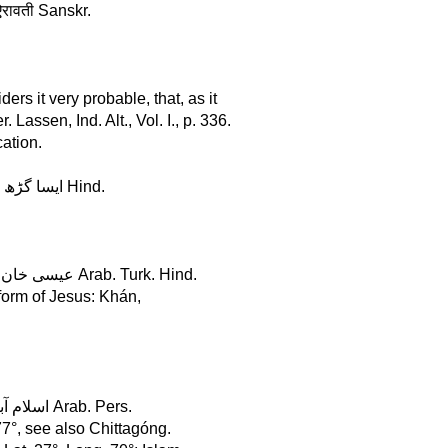
. . . . . . . ایراوتی properly ऐरावती Sanskr.
rs it very probable, that, as it
Lassen, Ind. Alt., Vol. I., p. 336.
ation.
Isagárh, in Bāndelkhánd, Lat. 24°, Long. 77° . . . . . . . . . . . . ایسا گڑھ Hind.
Ísa Khan ka Kót, in the Pánjáb, Lat. 30°, Long. 75° عیسی خان کا کوٹ Arab. Turk. Hind.
 form of Jesus: Khán,
Islamabád, in Kashmír, Lat. 33°, Long. 75° . . . . . . . . . . . . اسلام آباد Arab. Pers.
7°, see also Chittagóng.