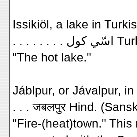
Issikiöl, a lake in Turki
. . . . . . . . ّي كول
"The hot lake."
Jáblpur, or Jávalpur, in
. . . जबलपुर Hind. (Sansk
"Fire-(heat)town." This