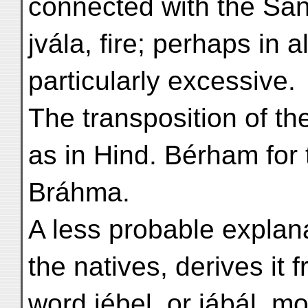
connected with the San
jvála, fire; perhaps in a
particularly excessive.
The transposition of t
as in Hind. Bérham for 
Bráhma.
A less probable explana
the natives, derives it 
word jébel, or jábál, m