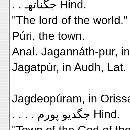
. . جگناتهـ Hind.
"The lord of the world."
Púri, the town.
Anal. Jagannáth-pur, in
Jagatpúr, in Audh, Lat.
Jagdeopúram, in Orissa, 
. . . . جگديو پورم Hind.
"Town of the God of the