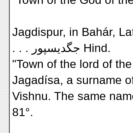
Jagdispur, in Bahár, Lat. 
. . . جگديسپور Hind.
"Town of the lord of th
Jagadísa, a surname o
Vishnu. The same name 
81°.