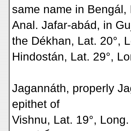
same name in Bengál, L
Anal. Jafar-abád, in Guj
the Dékhan, Lat. 20°, L
Hindostán, Lat. 29°, Lo
Jagannáth, properly Ja
epithet of
Vishnu, Lat. 19°, Long. 85° .