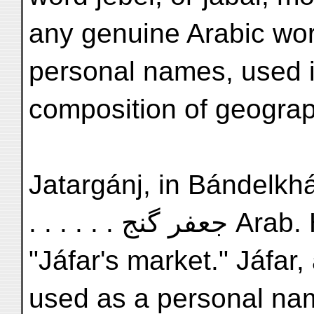
any genuine Arabic wor
personal names, used i
composition of geogra
Jatargánj, in Bándelkhán
. . . . . . فر گنج
"Jáfar's market." Jáfar, 
used as a personal na