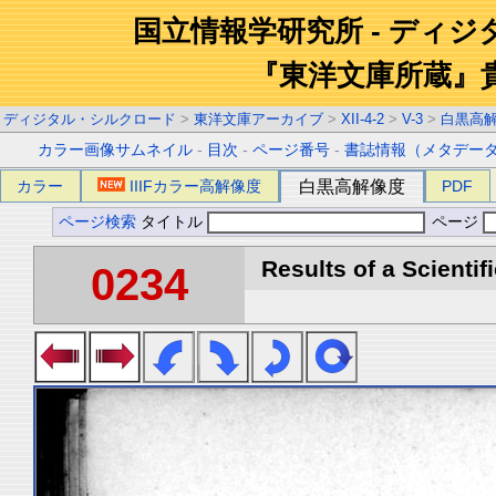
国立情報学研究所 - ディ
『東洋文庫所蔵』
ディジタル・シルクロード
>
東洋文庫アーカイブ
>
XII-4-2
>
V-3
>
白黒高
カラー画像サムネイル
-
目次
-
ページ番号
-
書誌情報（メタデー
カラー
IIIFカラー高解像度
白黒高解像度
PDF
ページ検索
タイトル
ページ
Results of a Scientif
0234