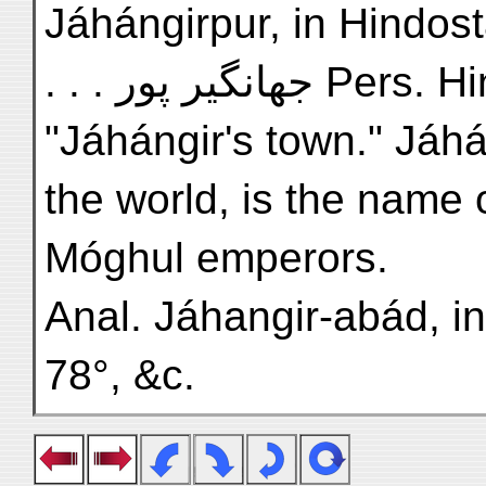
Jáhángirpur, in Hindostá
. . . جهانگير پور Pers
"Jáhángir's town." Jáhá
the world, is the name 
Móghul emperors.
Anal. Jáhangir-abád, in
78°, &c.