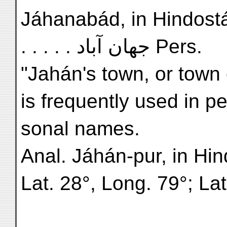
Jáhanabád, in Hindostán,
. . . . . جهان آباد Pers.
"Jahán's town, or town 
is frequently used in pe
sonal names.
Anal. Jáhán-pur, in Hin
Lat. 28°, Long. 79°; Lat