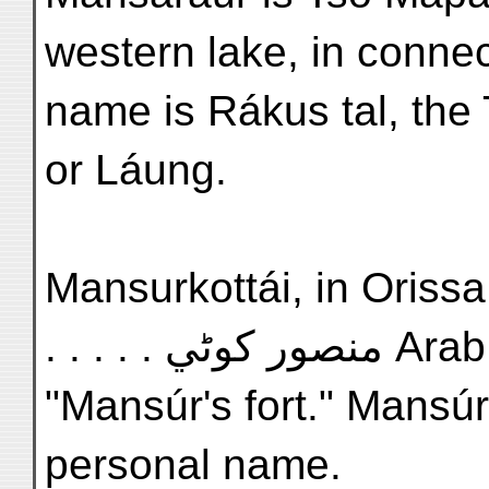
western lake, in connect
name is Rákus tal, the
or Láung.
Mansurkottái, in Orissa, 
. . . . .  کوٹي
"Mansúr's fort." Mansúr
personal name.