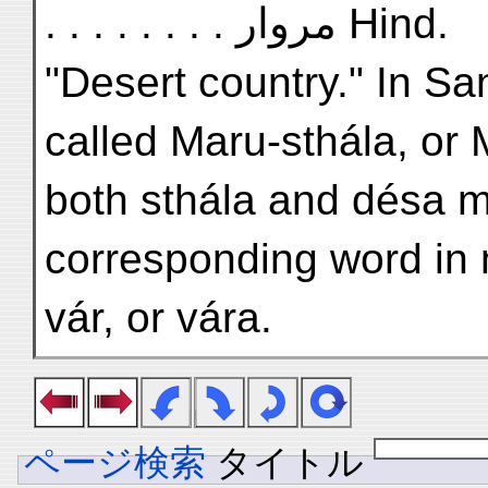
. . . . . . . . مروار Hind.
"Desert country." In Sa
called Maru-sthála, or
both sthála and désa m
corresponding word in 
vár, or vára.
ページ検索
タイトル