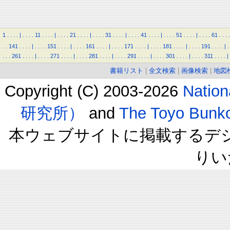
1
.
.
.
.
|
.
.
.
.
11
.
.
.
.
|
.
.
.
.
21
.
.
.
.
|
.
.
.
.
31
.
.
.
.
|
.
.
.
.
41
.
.
.
.
|
.
.
.
.
51
.
.
.
.
|
.
.
.
.
61
.
.
.
.
.
.
141
.
.
.
.
|
.
.
.
.
151
.
.
.
.
|
.
.
.
.
161
.
.
.
.
|
.
.
.
.
171
.
.
.
.
|
.
.
.
.
181
.
.
.
.
|
.
.
.
.
191
.
.
.
.
|
.
.
.
.
261
.
.
.
.
|
.
.
.
.
271
.
.
.
.
|
.
.
.
.
281
.
.
.
.
|
.
.
.
.
291
.
.
.
.
|
.
.
.
.
301
.
.
.
.
|
.
.
.
.
311
.
.
.
.
|
書籍リスト
|
全文検索
|
画像検索
|
地図
Copyright (C) 2003-2026
Natio
研究所）
and
The Toyo B
本ウェブサイトに掲載するデ
りい