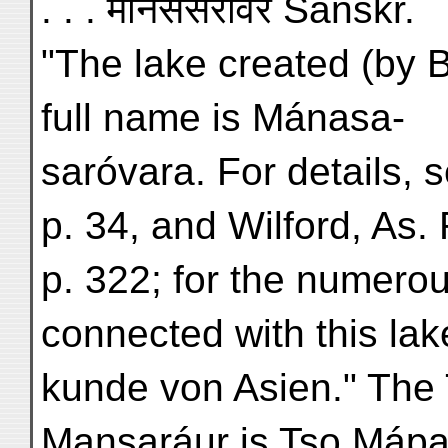
. . . मानससरोवर Sanskr.
"The lake created (by 
full name is Mánasa-
saróvara. For details, se
p. 34, and Wilford, As. R
p. 322; for the numero
connected with this lake
kunde von Asien." The 
Mansaráur is Tso Mápa