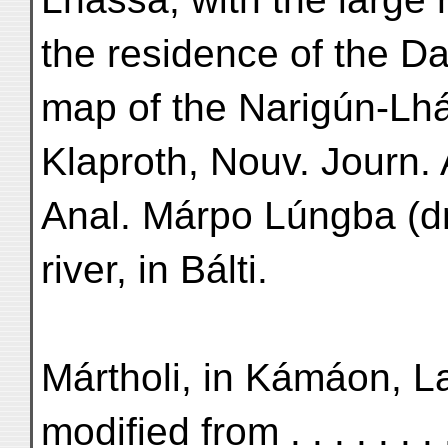
the residence of the D
map of the Narigún-Lh
Klaproth, Nouv. Journ. 
Anal. Márpo Lúngba (dm
river, in Bálti.
Mártholi, in Kámáon, La
modified from . . . . . . . .