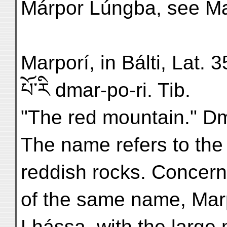
Márpor Lúngba, see Ma
Marporí, in Bálti, Lat. 35
པོ་རི dmar-po-ri. Tib.
"The red mountain." Dma
The name refers to the
reddish rocks. Concern
of the same name, Marp
Lhássa, with the large