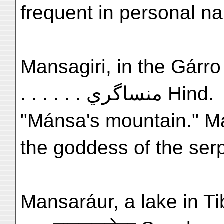
frequent in personal n
Mansagiri, in the Gárro h
. . . . . . منساگري Hind.
"Mánsa's mountain." M
the goddess of the ser
Mansaráur, a lake in Tibe