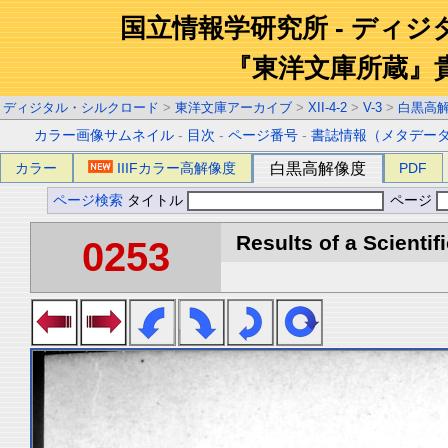
国立情報学研究所 - ディ
『東洋文庫所蔵』
ディジタル・シルクロード
>
東洋文庫アーカイブ
>
XII-4-2
>
V-3
>
白黒高
カラー画像サムネイル
-
目次
-
ページ番号
-
書誌情報（メタデー
カラー
IIIFカラー高解像度
白黒高解像度
PDF
ページ検索
タイトル
ページ
Results of a Scientif
0253