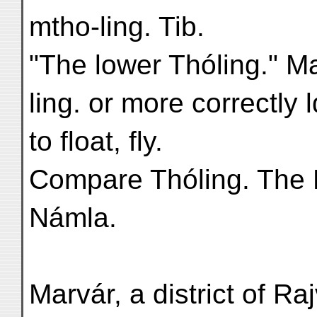
mtho-ling. Tib.
"The lower Thóling." Ma
ling. or more correctly l
to float, fly.
Compare Thóling. The Hu
Námla.
Marvár, a district of Rajvára 