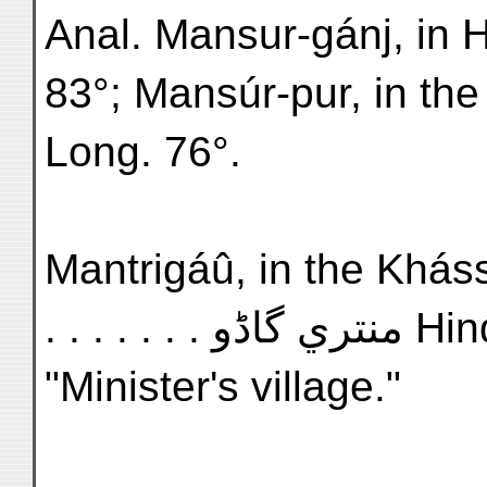
Anal. Mansur-gánj, in H
83°; Mansúr-pur, in the
Long. 76°.
Mantrigáû, in the Khássi
. . . . . . . تري گاڈو
"Minister's village."