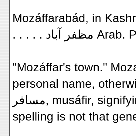
Mozáffarabád, in Kashmír
. . . . . مظفر آباد 
"Mozáffar's town." Mozá
personal name, otherwi
مسافر, musáfir, signifying traveller, but the latter
spelling is not that gen