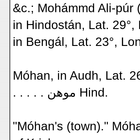
&c.; Mohámmd Ali-púr (
in Hindostán, Lat. 29°
in Bengál, Lat. 23°, Lo
Móhan, in Audh, Lat. 26°, L
. . . . . موهن Hind.
"Móhan's (town)." Móh