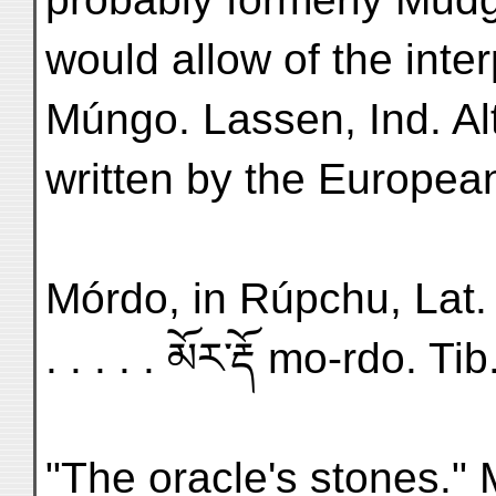
would allow of the inte
Múngo. Lassen, Ind. Alt.
written by the Europea
Mórdo, in Rúpchu, Lat. 33°
. . . . . མོར་རྡོ mo-rdo. Tib
"The oracle's stones." 