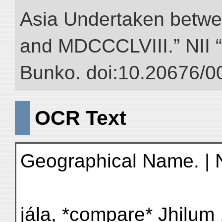
Asia Undertaken betw
and MDCCCLVIII.” NII “D
Bunko. doi:10.20676/0
OCR Text
Geographical Name. | No
jála, *compare* Jhilum . 