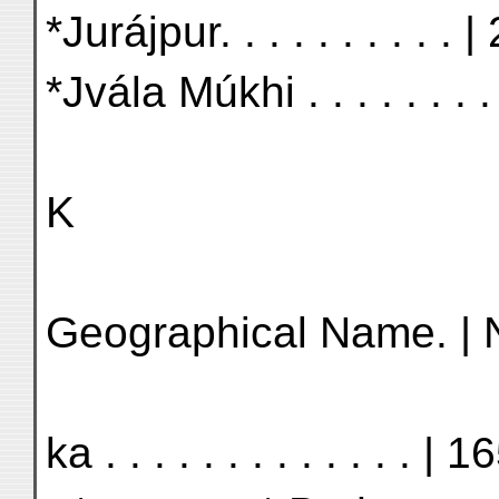
*Jurájpur. . . . . . . . . . 
*Jvála Múkhi . . . . . . . .
K
Geographical Name. | No
ka . . . . . . . . . . . . . | 1