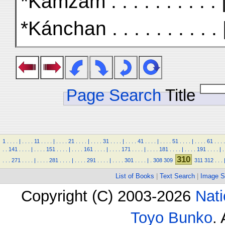
*Kámzam . . . . . . . . . .
*Kánchan . . . . . . . . . .
Page Search
Title
1
.
.
.
.
|
.
.
.
.
11
.
.
.
.
|
.
.
.
.
21
.
.
.
.
|
.
.
.
.
31
.
.
.
.
|
.
.
.
.
41
.
.
.
.
|
.
.
.
.
51
.
.
.
.
|
.
.
.
.
61
.
.
.
.
.
.
141
.
.
.
.
|
.
.
.
.
151
.
.
.
.
|
.
.
.
.
161
.
.
.
.
|
.
.
.
.
171
.
.
.
.
|
.
.
.
.
181
.
.
.
.
|
.
.
.
.
191
.
.
.
.
|
.
310
.
.
.
271
.
.
.
.
|
.
.
.
.
281
.
.
.
.
|
.
.
.
.
291
.
.
.
.
|
.
.
.
.
301
.
.
.
.
|
.
308
309
311
312
.
.
.
List of Books
|
Text Search
|
Image S
Copyright (C) 2003-2026
Nati
Toyo Bunko
.