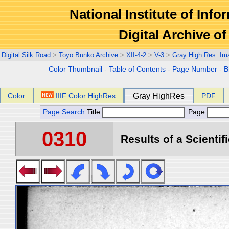
National Institute of Info
Digital Archive 
Digital Silk Road
>
Toyo Bunko Archive
>
XII-4-2
>
V-3
>
Gray High Res. Im
Color Thumbnail
-
Table of Contents
-
Page Number
-
B
Color
IIIF Color HighRes
Gray HighRes
PDF
Page Search
Title
Page
0310
Results of a Scientif