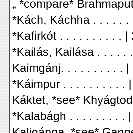
„ *compare* Brahmaputra
*Kách, Káchha . . . . . . 
*Kafirkót . . . . . . . . . . 
*Kailás, Kailása . . . . . 
Kaimgánj. . . . . . . . . . 
*Káimpur . . . . . . . . . . 
Káktet, *see* Khyágtod .
*Kalabágh . . . . . . . . . 
Kaligánga, *see* Ganges