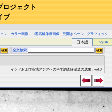
プロジェクト
イブ
ション
-
カラー画像
-
白黒高解像度画像
-
見開きページ
-
グラフィック
-
日本語
English
全文検索
インドおよび高地アジアへの科学調査隊派遣の成果 : vol.3