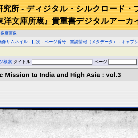
研究所 - ディジタル・シルクロード・
東洋文庫所蔵』貴重書デジタルアーカ
解像度画像
画像サムネイル
-
目次
-
ページ番号
-
書誌情報（メタデータ）
-
キャプ
ジ検索
タイトル
ページ
ic Mission to India and High Asia : vol.3