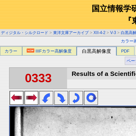
国立情報学
『
ディジタル・シルクロード
>
東洋文庫アーカイブ
>
XII-4-2
>
V-3
>
白黒高
カラー
カラー
IIIFカラー高解像度
白黒高解像度
PDF
ペー
Results of a Scientif
0333