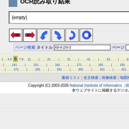
OCR読み取り結果
(empty)
ページ検索
タイトル
ページ
6
1
.
.
4
5
7
8
.
.
11
.
.
.
.
|
.
.
.
.
21
.
.
.
.
|
.
.
.
.
31
.
.
.
.
|
.
.
.
.
41
.
.
.
.
|
.
.
.
.
51
.
.
.
.
|
.
.
.
.
6
.
|
.
.
.
.
141
.
.
.
.
|
.
.
.
.
151
.
.
.
.
|
.
.
.
.
161
.
.
.
.
|
.
.
.
.
171
.
.
.
.
|
.
.
.
.
181
.
.
.
.
|
.
.
.
.
191
.
.
.
.
|
.
.
.
.
271
.
.
.
.
|
.
.
.
.
281
.
.
.
.
|
.
.
.
.
291
.
.
.
.
|
.
.
.
.
301
.
.
.
.
|
.
.
.
.
311
.
.
.
.
|
.
.
.
.
321
.
書籍リスト
|
全文検索
|
画像検索
|
地図
Copyright (C) 2003-2026
National Institute of Inform
本ウェブサイトに掲載するデジタ