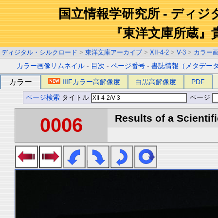
国立情報学研究所 - ディ
『東洋文庫所蔵』
ディジタル・シルクロード
>
東洋文庫アーカイブ
>
XII-4-2
>
V-3
>
カラー
カラー画像サムネイル
-
目次
-
ページ番号
-
書誌情報（メタデー
カラー
IIIFカラー高解像度
白黒高解像度
PDF
ページ検索
タイトル
ページ
Results of a Scientif
0006