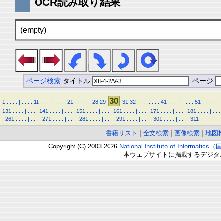
OCR読み取り結果
(empty)
ページ検索
タイトル
ページ
30
1
.
.
.
.
|
.
.
.
.
11
.
.
.
.
|
.
.
.
.
21
.
.
.
.
|
.
28
29
31
32
.
.
.
|
.
.
.
.
41
.
.
.
.
|
.
.
.
.
51
.
.
.
.
|
.
131
.
.
.
.
|
.
.
.
.
141
.
.
.
.
|
.
.
.
.
151
.
.
.
.
|
.
.
.
.
161
.
.
.
.
|
.
.
.
.
171
.
.
.
.
|
.
.
.
.
181
.
.
.
.
|
.
.
.
.
261
.
.
.
.
|
.
.
.
.
271
.
.
.
.
|
.
.
.
.
281
.
.
.
.
|
.
.
.
.
291
.
.
.
.
|
.
.
.
.
301
.
.
.
.
|
.
.
.
.
311
.
.
.
.
|
.
.
書籍リスト
|
全文検索
|
画像検索
|
地図
Copyright (C) 2003-2026
National Institute of Inform
本ウェブサイトに掲載するデジタ