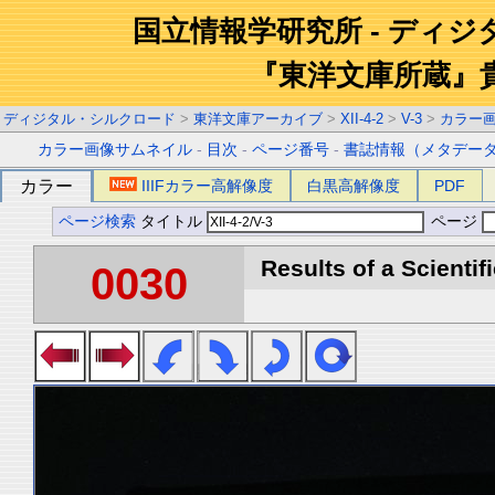
国立情報学研究所 - ディ
『東洋文庫所蔵』
ディジタル・シルクロード
>
東洋文庫アーカイブ
>
XII-4-2
>
V-3
>
カラー
カラー画像サムネイル
-
目次
-
ページ番号
-
書誌情報（メタデー
カラー
IIIFカラー高解像度
白黒高解像度
PDF
ページ検索
タイトル
ページ
Results of a Scientif
0030