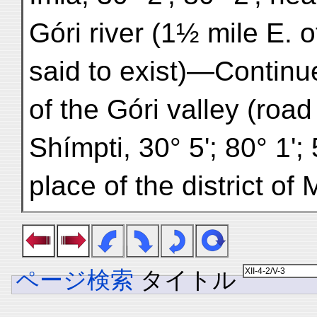
Góri river (1½ mile E. o
said to exist)—Continue
of the Góri valley (ro
Shímpti, 30° 5'; 80° 1'; 
place of the district of
ページ検索
タイトル