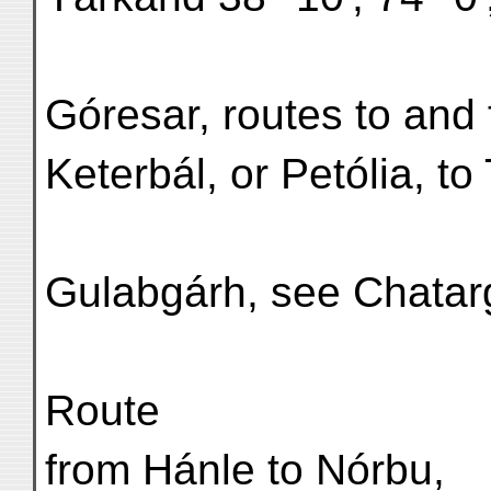
Góresar, routes to and
Keterbál, or Petólia, to
Gulabgárh, see Chatar
Route
from Hánle to Nórbu,