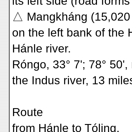
its left side (road forms
△ Mangkháng (15,020 ft
on the left bank of the
Hánle river.
Róngo, 33° 7'; 78° 50', 
the Indus river, 13 mi
Route
from Hánle to Tóling,