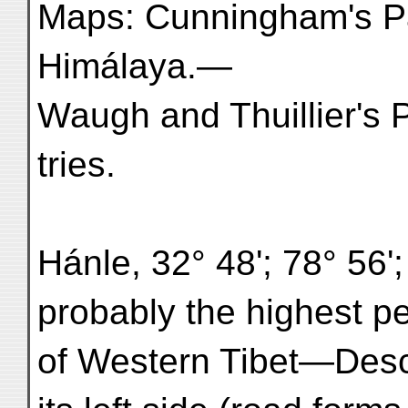
Maps: Cunningham's P
Himálaya.—
Waugh and Thuillier's 
tries.
Hánle, 32° 48'; 78° 56';
probably the highest p
of Western Tibet—Desc