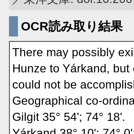
OCR読み取り結果
There may possibly exis
Hunze to Yárkand, but 
could not be accomplis
Geographical co-ordina
Gilgit 35° 54'; 74° 18'.
Yárkand 38° 10'; 74° 0';