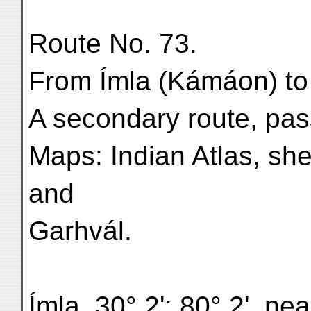
Route No. 73.
From Ímla (Kámáon) to
A secondary route, pas
Maps: Indian Atlas, s
and
Garhvál.
Ímla, 30° 2'; 80° 2', nea