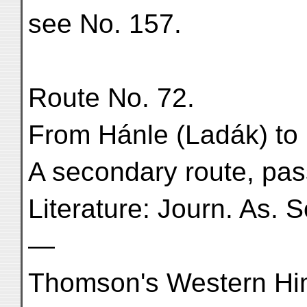
see No. 157.
Route No. 72.
From Hánle (Ladák) to
A secondary route, pas
Literature: Journ. As. S
—
Thomson's Western Him