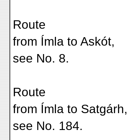
Route
from Ímla to Askót,
see No. 8.
Route
from Ímla to Satgárh,
see No. 184.