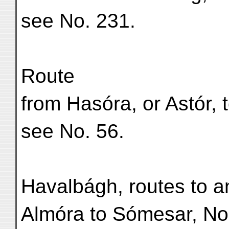
see No. 231.
Route
from Hasóra, or Astór, 
see No. 56.
Havalbágh, routes to a
Almóra to Sómesar, No.