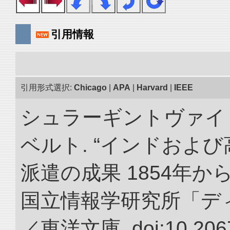
引用情報
引用形式選択:
Chicago
|
APA
|
Harvard
|
IEEE
シュラーギントヴァイ
ベルト. “インドおよ
派遣の成果 1854年か
国立情報学研究所「デ
／東洋文庫. doi:10.2067