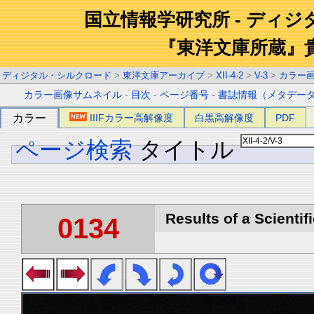
国立情報学研究所 - ディ
『東洋文庫所蔵』
ディジタル・シルクロード
>
東洋文庫アーカイブ
>
XII-4-2
>
V-3
>
カラー
カラー画像サムネイル
-
目次
-
ページ番号
-
書誌情報（メタデー
カラー
IIIFカラー高解像度
白黒高解像度
PDF
ページ検索
タイトル
Results of a Scientif
0134