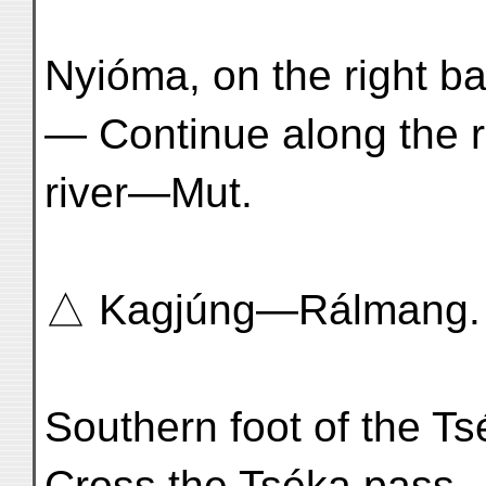
Nyióma, on the right ba
— Continue along the r
river—Mut.
△ Kagjúng—Rálmang.
Southern foot of the 
Cross the Tséka pass.