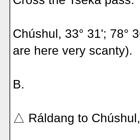
Chúshul, 33° 31'; 78° 36
are here very scanty).
B.
△ Ráldang to Chúshul, 