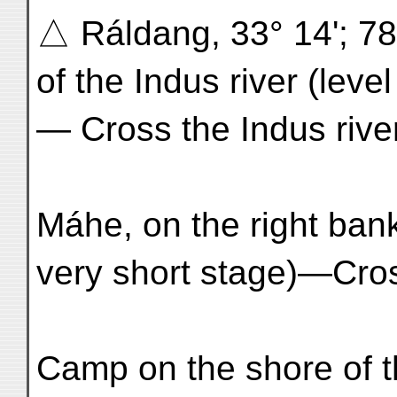
△ Ráldang, 33° 14'; 78°
of the Indus river (level
— Cross the Indus river
Máhe, on the right bank
very short stage)—Cros
Camp on the shore of t