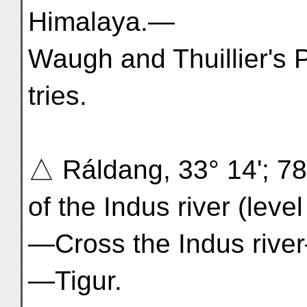
Himalaya.—
Waugh and Thuillier's 
tries.
△ Ráldang, 33° 14'; 78°
of the Indus river (level
—Cross the Indus ri
—Tigur.