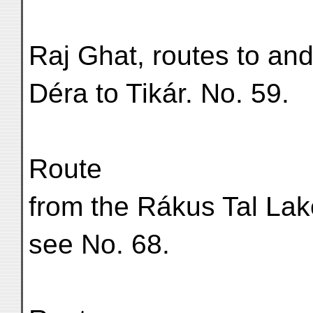
Raj Ghat, routes to and
Déra to Tikár. No. 59.
Route
from the Rákus Tal Lak
see No. 68.