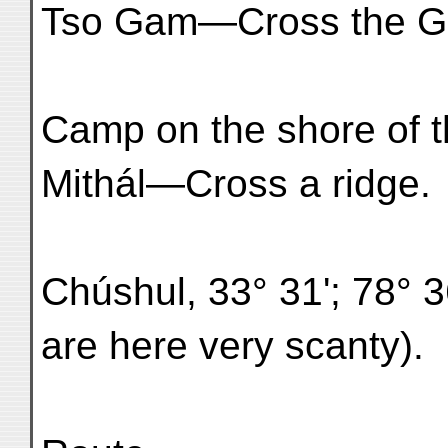
Tso Gam—Cross the Gá
Camp on the shore of t
Mithál—Cross a ridge.
Chúshul, 33° 31'; 78° 36
are here very scanty).