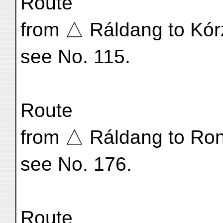
Route
from △ Ráldang to Kór
see No. 115.
Route
from △ Ráldang to Ro
see No. 176.
Route