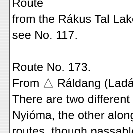
Route
from the Rákus Tal Lake
see No. 117.
Route No. 173.
From △ Ráldang (Ladák
There are two different
Nyióma, the other along
routes, though passable