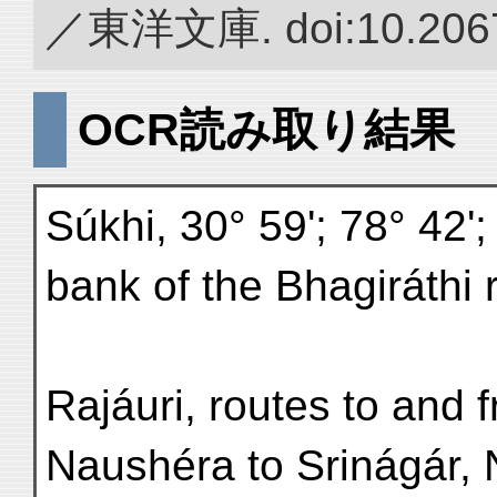
／東洋文庫. doi:10.2067
OCR読み取り結果
Súkhi, 30° 59'; 78° 42'; 
bank of the Bhagiráthi r
Rajáuri, routes to and 
Naushéra to Srinágár, 